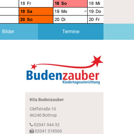
(Standort)
Bilder
Termine
Kita Budenzauber
Cleffstraße 10
46240
Bottrop
02041 944 32
02041 318560