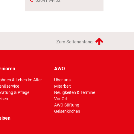
02041 94432
Zum Seitenanfang
enioren
AWO
hnen & Leben im Alter
Über uns
enüservice
Mitarbeit
ratung & Pflege
Neuigkeiten & Termine
isen
Vor Ort
AWO Stiftung
Gelsenkirchen
eisen