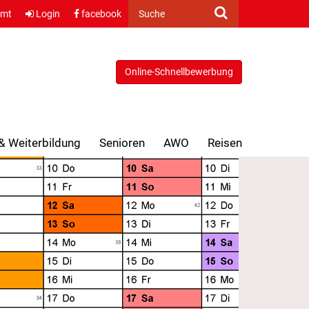
amt
Login
facebook
Suche
Online-Schnellbewerbung
 & Weiterbildung
Senioren
AWO
Reisen