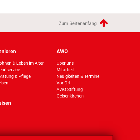
Zum Seitenanfang
enioren
AWO
hnen & Leben im Alter
Über uns
enüservice
Mitarbeit
ratung & Pflege
Neuigkeiten & Termine
isen
Vor Ort
AWO Stiftung
(Standort)
Gelsenkirchen
eisen