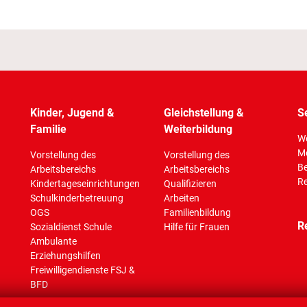
Kinder, Jugend &
Gleichstellung &
S
Familie
Weiterbildung
Wo
M
Vorstellung des
Vorstellung des
Be
Arbeitsbereichs
Arbeitsbereichs
Re
Kindertageseinrichtungen
Qualifizieren
Schulkinderbetreuung
Arbeiten
OGS
Familienbildung
R
Sozialdienst Schule
Hilfe für Frauen
Ambulante
Erziehungshilfen
Freiwilligendienste FSJ &
BFD