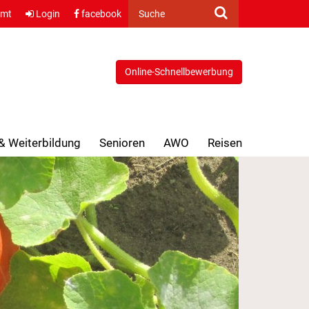
amt
Login
facebook
Suche
Online-Schnellbewerbung
 & Weiterbildung
Senioren
AWO
Reisen