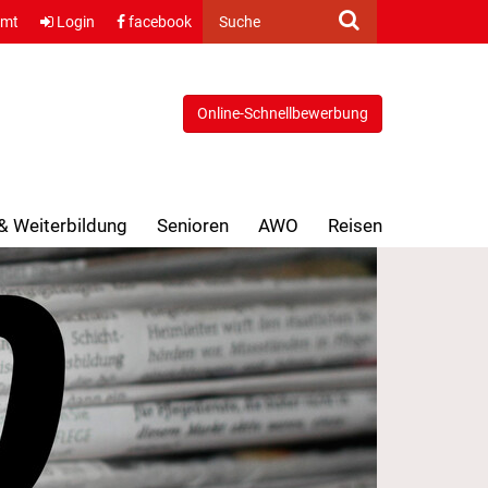
amt
Login
facebook
Suche
Online-Schnellbewerbung
 & Weiterbildung
Senioren
AWO
Reisen