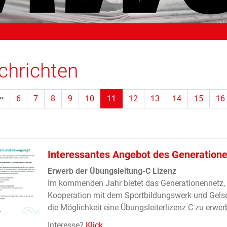
chrichten
(Standort)
6
7
8
9
10
11
12
13
14
15
16
Interessantes Angebot des Generation
Erwerb der Übungsleitung-C Lizenz
Im kommenden Jahr bietet das Generationennetz, 
Kooperation mit dem Sportbildungswerk und Gelse
die Möglichkeit eine Übungsleiterlizenz C zu erwer
Interesse?
Klick