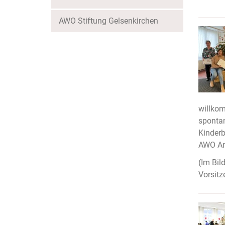
AWO Stiftung Gelsenkirchen
willko
spontan
Kinderb
AWO An
(Im Bil
Vorsitz