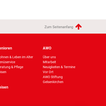
Zum Seitenanfang
enioren
AWO
hnen & Leben im Alter
Über uns
enüservice
Mitarbeit
(Standort)
ratung & Pflege
Neuigkeiten & Termine
isen
Vor Ort
AWO Stiftung
Gelsenkirchen
eisen