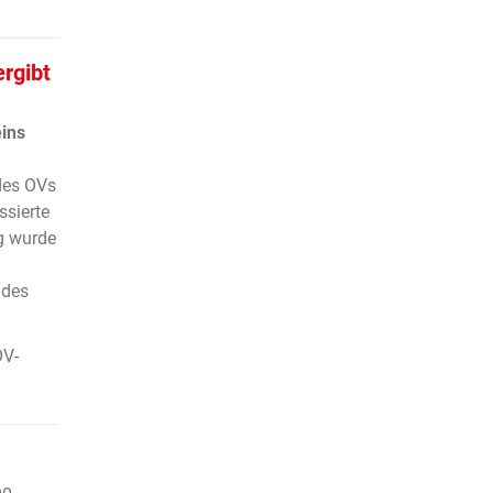
rgibt
ins
des OVs
ssierte
g wurde
 des
OV-