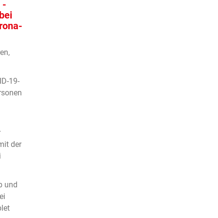
 -
bei
rona-
en,
ID-19-
rsonen
r
it der
i
b und
ei
let