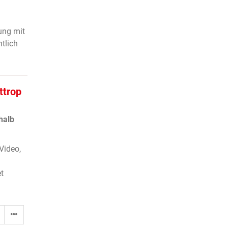
ung mit
tlich
ttrop
halb
Video,
t