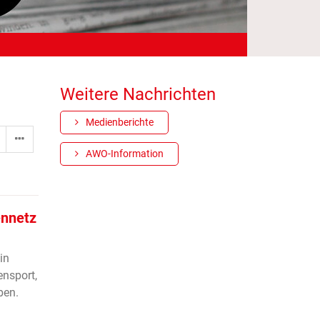
Weitere Nachrichten
Medienberichte
AWO-Information
ennetz
in
nsport,
ben.