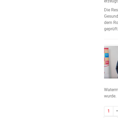
erzeugt
Die Res
Gesundh
dem Rob
geprüft
Waterme
wurde.
1