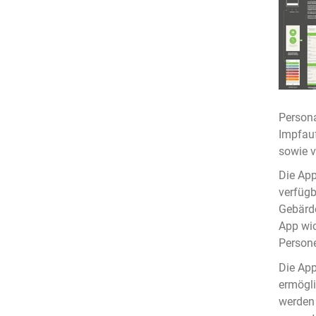
Persona
Impfauf
sowie v
Die App
verfügb
Gebärd
App wic
Persone
Die App
ermögli
werden