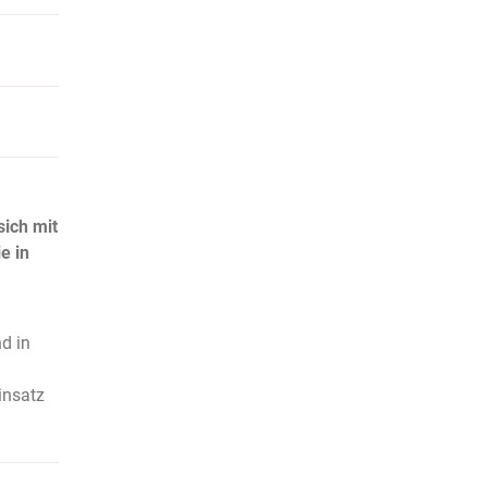
ich mit
e in
d in
insatz