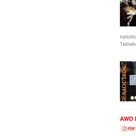
natürli
Teilne
AWO I
PDF