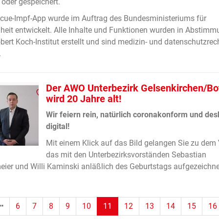
 oder gespeichert.
cue-Impf-App wurde im Auftrag des Bundesministeriums für
eit entwickelt. Alle Inhalte und Funktionen wurden in Abstimm
ert Koch-Institut erstellt und sind medizin- und datenschutzrech
.
Der AWO Unterbezirk Gelsenkirchen/Bo
wird 20 Jahre alt!
Wir feiern rein, natürlich coronakonform und des
digital!
Mit einem Klick auf das Bild gelangen Sie zu dem 
das mit den Unterbezirksvorständen Sebastian
ier und Willi Kaminski anläßlich des Geburtstags aufgezeichne
(Standort)
6
7
8
9
10
11
12
13
14
15
16