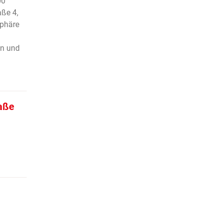
00
ße 4,
phäre
en und
aße