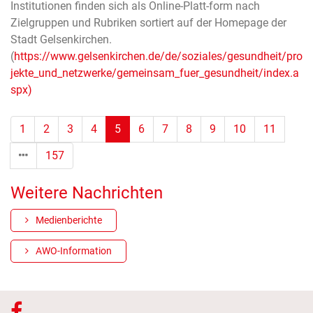
Institutionen finden sich als Online-Platt-form nach
Zielgruppen und Rubriken sortiert auf der Homepage der
Stadt Gelsenkirchen.
(
https://www.gelsenkirchen.de/de/soziales/gesundheit/pro
jekte_und_netzwerke/gemeinsam_fuer_gesundheit/index.a
spx
)
(Standort)
1
2
3
4
5
6
7
8
9
10
11
157
Weitere Nachrichten
Medienberichte
AWO-Information