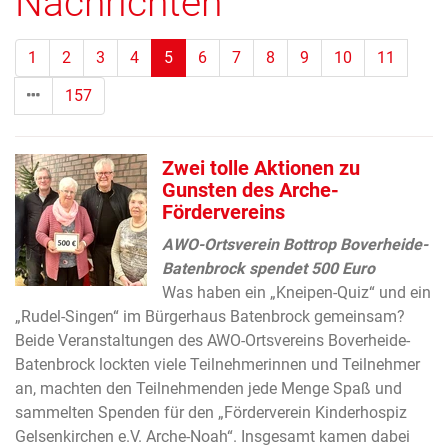
Nachrichten
(Standort)
1
2
3
4
5
6
7
8
9
10
11
157
Zwei tolle Aktionen zu
Gunsten des Arche-
Fördervereins
AWO-Ortsverein Bottrop Boverheide-
Batenbrock spendet 500 Euro
Was haben ein „Kneipen-Quiz“ und ein
„Rudel-Singen“ im Bürgerhaus Batenbrock gemeinsam?
Beide Veranstaltungen des AWO-Ortsvereins Boverheide-
Batenbrock lockten viele Teilnehmerinnen und Teilnehmer
an, machten den Teilnehmenden jede Menge Spaß und
sammelten Spenden für den „Förderverein Kinderhospiz
Gelsenkirchen e.V. Arche-Noah“. Insgesamt kamen dabei