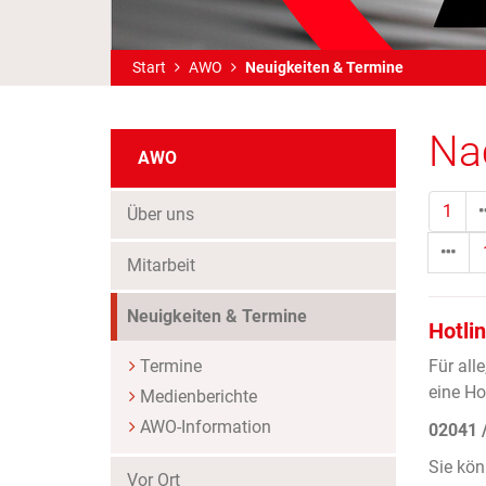
Start
AWO
Neuigkeiten & Termine
Na
AWO
1
Über uns
Mitarbeit
(Standort)
Neuigkeiten & Termine
Hotlin
Termine
Für all
eine Hot
Medienberichte
AWO-Information
02041 /
Sie kön
Vor Ort