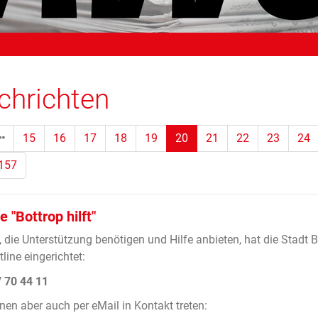
chrichten
(Standort)
15
16
17
18
19
20
21
22
23
24
157
e "Bottrop hilft"
e, die Unterstützung benötigen und Hilfe anbieten, hat die Stadt 
line eingerichtet:
 70 44 11
nen aber auch per eMail in Kontakt treten: