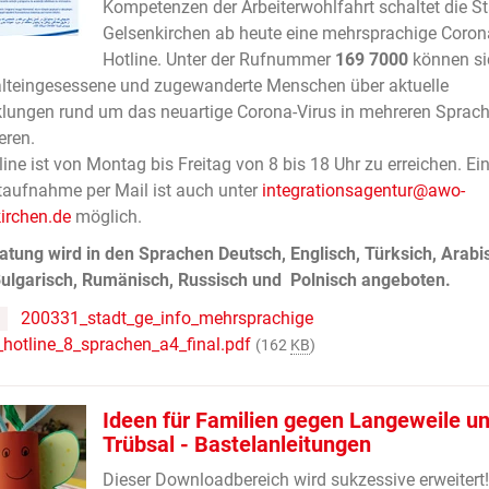
Kompetenzen der Arbeiterwohlfahrt schaltet die St
Gelsenkirchen ab heute eine mehrsprachige Coron
Hotline. Unter der Rufnummer
169 7000
können si
alteingesessene und zugewanderte Menschen über aktuelle
lungen rund um das neuartige Corona-Virus in mehreren Sprac
eren.
line ist von Montag bis Freitag von 8 bis 18 Uhr zu erreichen. Ei
aufnahme per Mail ist auch unter
integrationsagentur@awo-
irchen.de
möglich.
atung wird in den Sprachen Deutsch, Englisch, Türksich, Arabi
Bulgarisch, Rumänisch, Russisch und Polnisch angeboten.
200331_stadt_ge_info_mehrsprachige
hotline_8_sprachen_a4_final.pdf
(162
KB
)
Ideen für Familien gegen Langeweile u
Trübsal - Bastelanleitungen
Dieser Downloadbereich wird sukzessive erweitert!