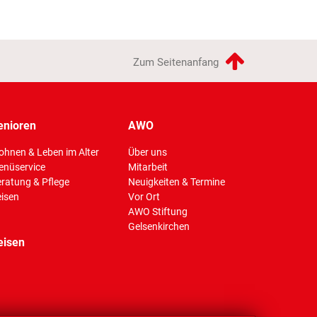
Zum Seitenanfang
enioren
AWO
hnen & Leben im Alter
Über uns
enüservice
Mitarbeit
(Standort)
ratung & Pflege
Neuigkeiten & Termine
isen
Vor Ort
AWO Stiftung
Gelsenkirchen
eisen