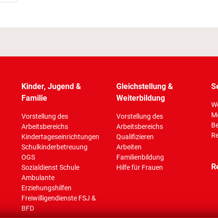
Kinder, Jugend &
Gleichstellung &
S
Familie
Weiterbildung
Wo
M
Vorstellung des
Vorstellung des
Be
Arbeitsbereichs
Arbeitsbereichs
Re
Kindertageseinrichtungen
Qualifizieren
Schulkinderbetreuung
Arbeiten
OGS
Familienbildung
R
Sozialdienst Schule
Hilfe für Frauen
Ambulante
Erziehungshilfen
Freiwilligendienste FSJ &
BFD