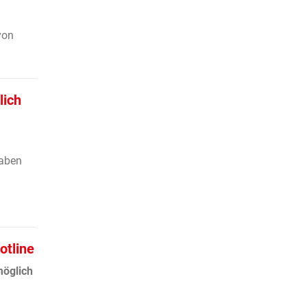
von
lich
haben
otline
möglich