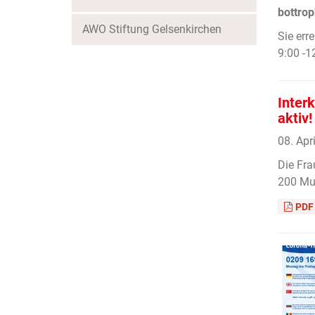
bottrop
AWO Stiftung Gelsenkirchen
Sie err
9:00 -1
Inter
aktiv!
08. Apr
Die Fra
200 Mun
PDF