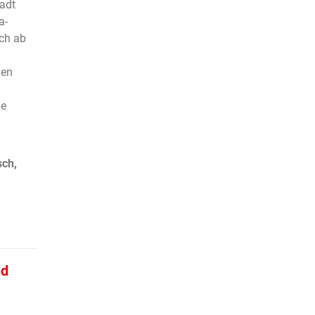
adt
a-
ch ab
hen
ne
sch,
nd