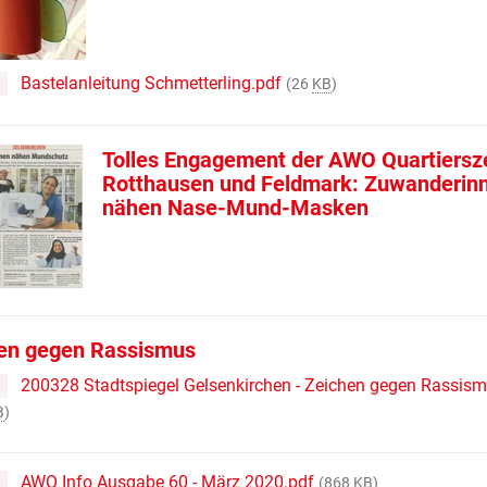
Bastelanleitung Schmetterling.pdf
(26
KB
)
Tolles Engagement der AWO Quartiersz
Rotthausen und Feldmark: Zuwanderin
nähen Nase-Mund-Masken
en gegen Rassismus
200328 Stadtspiegel Gelsenkirchen - Zeichen gegen Rassism
B
)
AWO Info Ausgabe 60 - März 2020.pdf
(868
KB
)