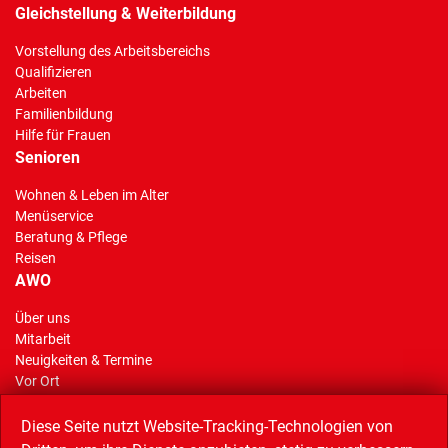
Gleichstellung & Weiterbildung
Vorstellung des Arbeitsbereichs
Qualifizieren
Arbeiten
Familienbildung
Hilfe für Frauen
Senioren
Wohnen & Leben im Alter
Menüservice
Beratung & Pflege
Reisen
AWO
Über uns
Mitarbeit
(Standort)
Neuigkeiten & Termine
Vor Ort
AWO Stiftung Gelsenkirchen
Reisen
Diese Seite nutzt Website-Tracking-Technologien von