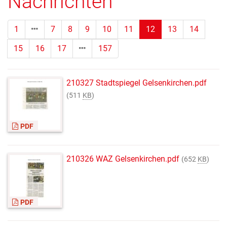
Nachrichten
(Standort)
1
7
8
9
10
11
12
13
14
15
16
17
157
210327 Stadtspiegel Gelsenkirchen.pdf
(511
KB
)
PDF
210326 WAZ Gelsenkirchen.pdf
(652
KB
)
PDF