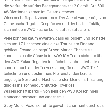
Nach dem großartigen Auftakt im vergangenen Jahr war
die Vorfreude auf das Begegnungsevent 2.0 groß: Gut 500
AWOler*innen kamen im Gelsenkirchener
Wissenschaftspark zusammen. Der Abend war geprägt von
Gemeinschaft, guten Gesprächen und der besten Taktik,
sich mit dem AWO-Fächer kühle Luft zuzufächeln.
Viele konnten kaum erwarten, dass es losgeht und so hatte
sich um 17 Uhr schon eine dicke Traube am Eingang
gebildet. Freundlich begrüßt von Marion Chris-teleit
konnten sich die Gäste beim AWO IGA Team nicht nur über
den AWO Zukunftsgarten im nächsten Jahr unterhalten,
sondern auch an der Teeverkostung für den „AWO Tee“
teilnehmen und abstimmen. Hier enstanden bereits
angeregte Gespräche. Nach der ersten kleinen Erfrischung
ging es ins sonnendurchflutete Foyer des
Wissenschaftsparks – von fleißigen AWO Kolleg*innen
einladend dekoriert und eingedeckt.
Gaby Müller-Pozorski führte gewohnt charmant durch das