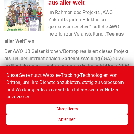
aus aller Welt
Im Rahmen des Projekts „AWO-
Zukunftsgarten – Inklusion
gemeinsam erleben“ lädt die AWO
herzlich zur Veranstaltung „
Tee aus
aller Welt“
ein.
Der AWO UB Gelsenkirchen/Bottrop realisiert dieses Projekt
als Teil der Internationalen Gartenausstellung (IGA) 2027
im Nordsternpark – gefördert durch die Sozialstiftung NRW
– mit dem Ziel, einen inklusiven Begegnungs- und
Diese Seite nutzt Website-Tracking-Technologien von
Bildungsraum zu schaffen. Themen wie Teilhabe,
Dritten, um ihre Dienste anzubieten, stetig zu verbessern
Barrierefreiheit, Nachbarschaft und gesellschaftlicher
und Werbung entsprechend den Interessen der Nutzer
Zusammenhalt sollen dabei für eine breite Öffentlichkeit
anzuzeigen.
erlebbar werden.
Akzeptieren
Im Zeitraum von April bis Oktober 2027 werden zahlreiche
Besucher*innen aus Nordrhein-Westfalen, Deutschland und
Ablehnen
darüber hinaus erwartet. AWO Ehren- und Hauptamtliche,
Ratsuchende, Nachbarschaften – ob jung oder alt,