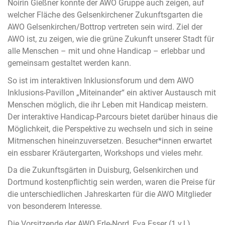
Noirin Gießner konnte der AWO Gruppe auch zeigen, auf
welcher Fläche des Gelsenkirchener Zukunftsgarten die
AWO Gelsenkirchen/Bottrop vertreten sein wird. Ziel der
AWO ist, zu zeigen, wie die grüne Zukunft unserer Stadt für
alle Menschen – mit und ohne Handicap – erlebbar und
gemeinsam gestaltet werden kann.
So ist im interaktiven Inklusionsforum und dem AWO
Inklusions-Pavillon „Miteinander“ ein aktiver Austausch mit
Menschen möglich, die ihr Leben mit Handicap meistern.
Der interaktive Handicap-Parcours bietet darüber hinaus die
Möglichkeit, die Perspektive zu wechseln und sich in seine
Mitmenschen hineinzuversetzen. Besucher*innen erwartet
ein essbarer Kräutergarten, Workshops und vieles mehr.
Da die Zukunftsgärten in Duisburg, Gelsenkirchen und
Dortmund kostenpflichtig sein werden, waren die Preise für
die unterschiedlichen Jahreskarten für die AWO Mitglieder
von besonderem Interesse.
Die Vorsitzende der AWO Erle-Nord, Eva Esser (1.v.l.),