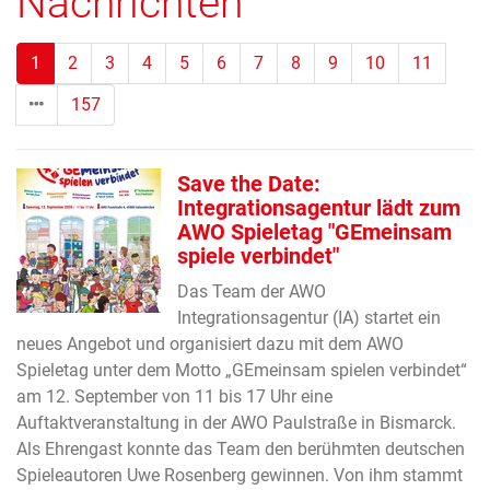
Nachrichten
(Standort)
1
2
3
4
5
6
7
8
9
10
11
157
Save the Date:
Integrationsagentur lädt zum
AWO Spieletag "GEmeinsam
spiele verbindet"
Das Team der AWO
Integrationsagentur (IA) startet ein
neues Angebot und organisiert dazu mit dem AWO
Spieletag unter dem Motto „GEmeinsam spielen verbindet“
am 12. September von 11 bis 17 Uhr eine
Auftaktveranstaltung in der AWO Paulstraße in Bismarck.
Als Ehrengast konnte das Team den berühmten deutschen
Spieleautoren Uwe Rosenberg gewinnen. Von ihm stammt