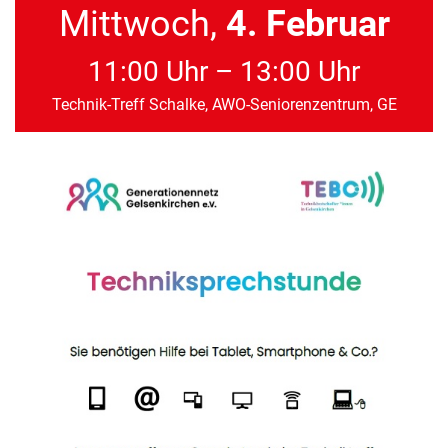
Mittwoch,
4. Februar
11:00 Uhr – 13:00 Uhr
Technik-Treff Schalke, AWO-Seniorenzentrum, GE