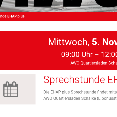
unde EHAP plus
Mittwoch,
5. No
09:00 Uhr – 12:0
AWO Quartiersladen Scha
Sprechstunde E
Die EHAP plus Sprechstunde findet mittw
AWO Quartiersladen Schalke (Liboriusstr