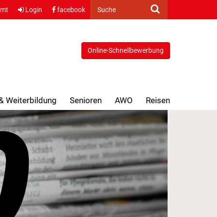
amt
Login
facebook
Suche
Online-Schnellbewerbung
 & Weiterbildung
Senioren
AWO
Reisen