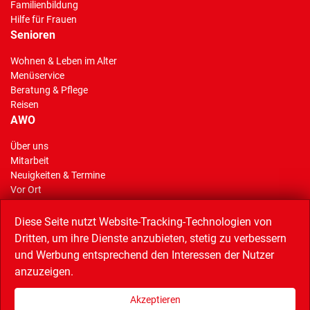
Familienbildung
Hilfe für Frauen
Senioren
Wohnen & Leben im Alter
Menüservice
Beratung & Pflege
Reisen
AWO
Über uns
Mitarbeit
Neuigkeiten & Termine
Vor Ort
AWO Stiftung Gelsenkirchen
Reisen
Diese Seite nutzt Website-Tracking-Technologien von
Dritten, um ihre Dienste anzubieten, stetig zu verbessern
und Werbung entsprechend den Interessen der Nutzer
anzuzeigen.
Linkempfehlungen
AWO Service GmbH (Catering),
AWO Bezirk Westliches Westfalen,
Akzeptieren
AWO Bundesverband,
Musiktheater im Revier,
Quartiersnetz,