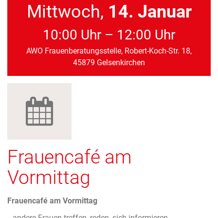
Mittwoch,
14. Januar
10:00 Uhr – 12:00 Uhr
AWO Frauenberatungsstelle, Robert-Koch-Str. 18,
45879 Gelsenkirchen
Frauencafé am
Vormittag
Frauencafé am Vormittag
…andere Frauen treffen, reden, sich informieren