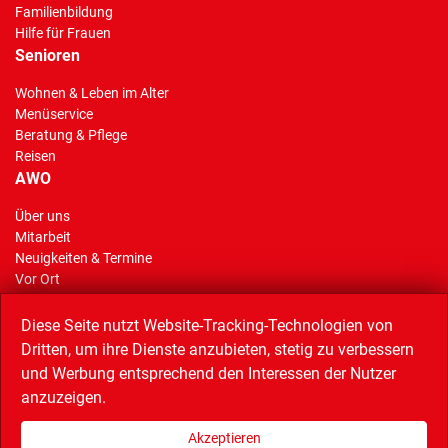
Familienbildung
Hilfe für Frauen
Senioren
Wohnen & Leben im Alter
Menüservice
Beratung & Pflege
Reisen
AWO
Über uns
Mitarbeit
Neuigkeiten & Termine
Vor Ort
AWO Stiftung Gelsenkirchen
Reisen
Diese Seite nutzt Website-Tracking-Technologien von
Dritten, um ihre Dienste anzubieten, stetig zu verbessern
und Werbung entsprechend den Interessen der Nutzer
anzuzeigen.
Linkempfehlungen
AWO Service GmbH (Catering),
AWO Bezirk Westliches Westfalen,
Akzeptieren