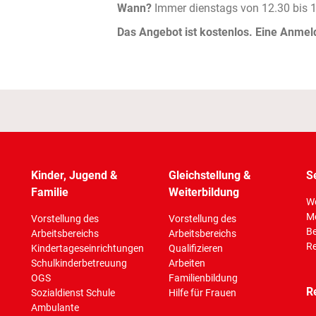
Wann?
Immer dienstags von 12.30 bis 1
Das Angebot ist kostenlos. Eine Anmeldu
Kinder, Jugend &
Gleichstellung &
S
Familie
Weiterbildung
Wo
M
Vorstellung des
Vorstellung des
Be
Arbeitsbereichs
Arbeitsbereichs
Re
Kindertageseinrichtungen
Qualifizieren
Schulkinderbetreuung
Arbeiten
OGS
Familienbildung
R
Sozialdienst Schule
Hilfe für Frauen
Ambulante