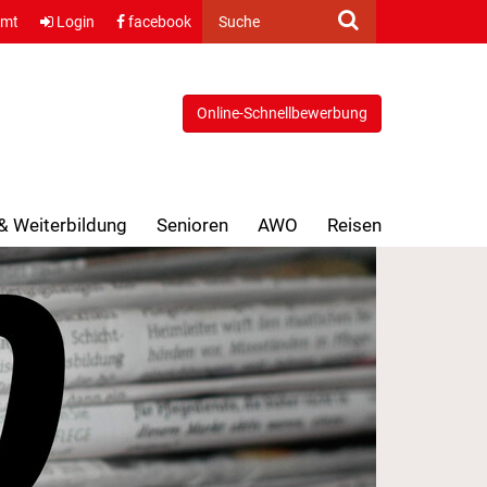
amt
Login
facebook
Suche
Online-Schnellbewerbung
 & Weiterbildung
Senioren
AWO
Reisen