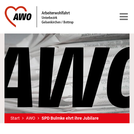
Start
AWO
SPD Bulmke ehrt ihre Jubilare