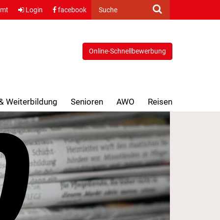
amt
Login
facebook
Suche
Online-Schnellbewerbung
 & Weiterbildung
Senioren
AWO
Reisen