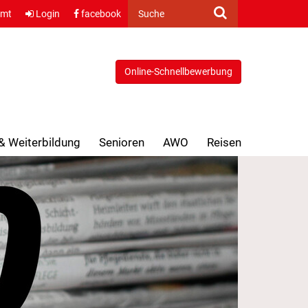
amt
Login
facebook
Suche
Online-Schnellbewerbung
 & Weiterbildung
Senioren
AWO
Reisen