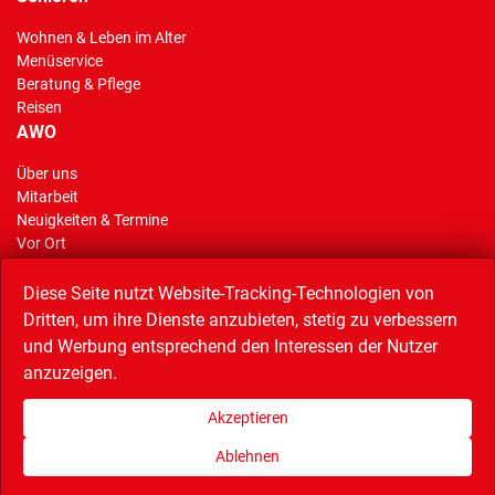
Wohnen & Leben im Alter
Menüservice
Beratung & Pflege
Reisen
AWO
Über uns
Mitarbeit
Neuigkeiten & Termine
Vor Ort
AWO Stiftung Gelsenkirchen
Reisen
Diese Seite nutzt Website-Tracking-Technologien von
Dritten, um ihre Dienste anzubieten, stetig zu verbessern
und Werbung entsprechend den Interessen der Nutzer
anzuzeigen.
Linkempfehlungen
AWO Service GmbH (Catering),
AWO Bezirk Westliches Westfalen,
Akzeptieren
AWO Bundesverband,
Musiktheater im Revier,
Quartiersnetz,
Wissenschaftspark,
Bündnis Buntes Bottrop
Ablehnen