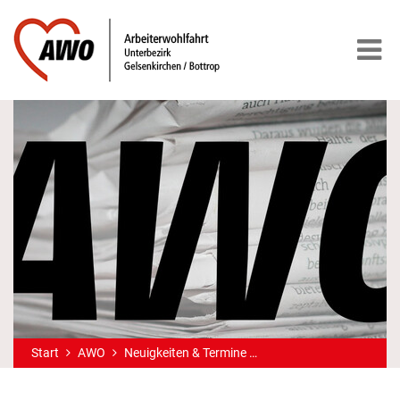
Start
AWO
Neuigkeiten & Termine
Ein RAP zum internatio