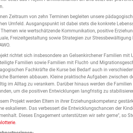
n.
inen Zeitraum von zehn Terminen begleiten unsere pädagogischen
hen Umfeld. Ausgangspunkt ist dabei stets die konkrete Lebens
Themen wie wertschätzende Kommunikation, positive Erziehung
uale, Freizeitgestaltung sowie Strategien zur Stressbewältigung be
 AWO.
jekt richtet sich insbesondere an Gelsenkirchener Familien mit 
eiligte Familien sowie Familien mit Flucht- und Migrationsge
agogischen Fachkräfte die Kurse bei Bedarf auch in verschiede
iche Barrieren abbauen. Kleine praktische Aufgaben zwischen de
tig im Alltag zu verankern. Darüber hinaus werden die Familie
nden, um die positiven Entwicklungen langfristig zu stabilisiere
esem Projekt werden Eltern in ihrer Erziehungskompetenz gestärkt
e eskalieren. Das verbessert die Entwicklungschancen der Kinde
nhalt. Dieses Engagement unterstützen wir sehr gerne", so S
lotterie
.
chpartnerinnen: