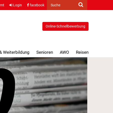
amt
Login
facebook
Suche
Online-Schnellbewerbung
 & Weiterbildung
Senioren
AWO
Reisen