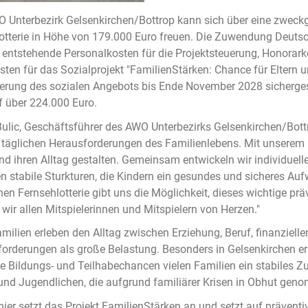
 Unterbezirk Gelsenkirchen/Bottrop kann sich über eine zwec
otterie in Höhe von 179.000 Euro freuen. Die Zuwendung Deutschl
g entstehende Personalkosten für die Projektsteuerung, Honorar
ten für das Sozialprojekt "FamilienStärken: Chance für Eltern un
erung des sozialen Angebots bis Ende November 2028 sicherges
f über 224.000 Euro.
ulic, Geschäftsführer des AWO Unterbezirks Gelsenkirchen/Bottr
 täglichen Herausforderungen des Familienlebens. Mit unserem P
nd ihren Alltag gestalten. Gemeinsam entwickeln wir individue
n stabile Sturkturen, die Kindern ein gesundes und sicheres Au
en Fernsehlotterie gibt uns die Möglichkeit, dieses wichtige pr
wir allen Mitspielerinnen und Mitspielern von Herzen."
amilien erleben den Alltag zwischen Erziehung, Beruf, finanziell
orderungen als große Belastung. Besonders in Gelsenkirchen er
e Bildungs- und Teilhabechancen vielen Familien ein stabiles Zu
und Jugendlichen, die aufgrund familiärer Krisen in Obhut g
ier setzt das Projekt FamilienStärken an und setzt auf prävent