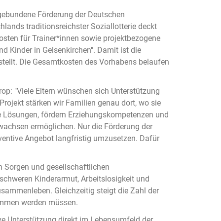
kgebundene Förderung der Deutschen
ands traditionsreichster Soziallotterie deckt
kosten für Trainer*innen sowie projektbezogene
d Kinder in Gelsenkirchen". Damit ist die
tellt. Die Gesamtkosten des Vorhabens belaufen
op: "Viele Eltern wünschen sich Unterstützung
rojekt stärken wir Familien genau dort, wo sie
lle Lösungen, fördern Erziehungskompetenzen und
fwachsen ermöglichen. Nur die Förderung der
äventive Angebot langfristig umzusetzen. Dafür
en Sorgen und gesellschaftlichen
schweren Kinderarmut, Arbeitslosigkeit und
sammenleben. Gleichzeitig steigt die Zahl der
enommen werden müssen.
ive Unterstützung direkt im Lebensumfeld der