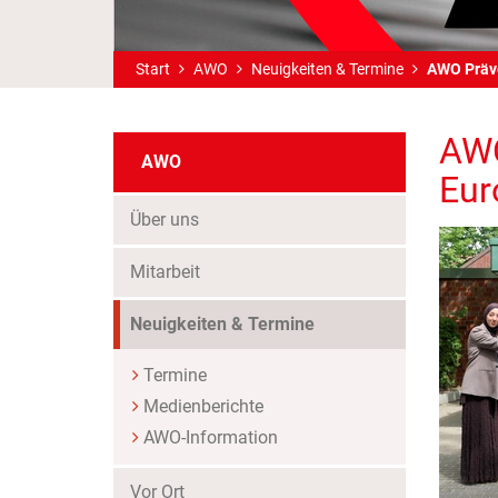
Start
AWO
Neuigkeiten & Termine
AWO Präve
AWO
AWO
Eur
Über uns
Mitarbeit
Neuigkeiten & Termine
Termine
Medienberichte
AWO-Information
Vor Ort