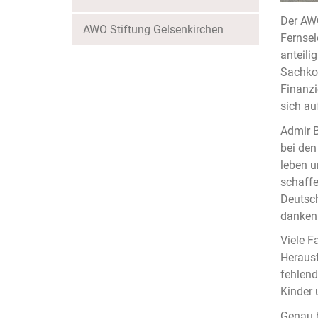
Der AWO
AWO Stiftung Gelsenkirchen
Fernsel
anteili
Sachkos
Finanzi
sich au
Admir B
bei den
leben u
schaffe
Deutsch
danken 
Viele F
Herausf
fehlend
Kinder 
Genau h