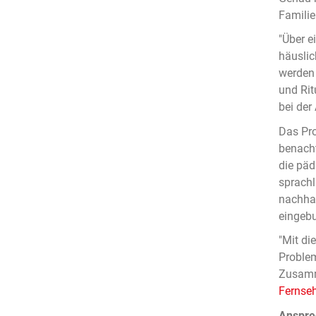
Familie
"Über e
häuslic
werden 
und Rit
bei der
Das Pro
benacht
die päd
sprachl
nachhal
eingebu
"Mit di
Problem
Zusamme
Fernseh
Anspre