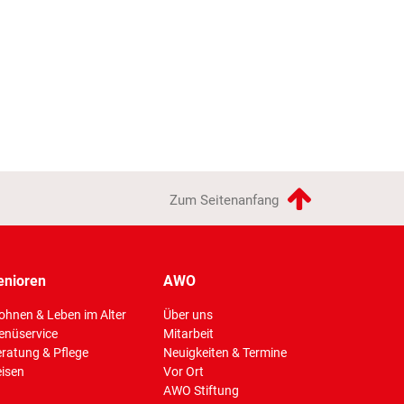
Zum Seitenanfang
enioren
AWO
hnen & Leben im Alter
Über uns
enüservice
Mitarbeit
ratung & Pflege
Neuigkeiten & Termine
isen
Vor Ort
AWO Stiftung