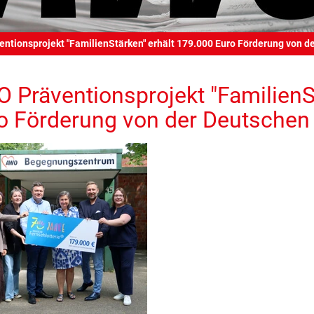
ntionsprojekt "FamilienStärken" erhält 179.000 Euro Förderung von d
 Präventionsprojekt "FamilienS
o Förderung von der Deutschen 