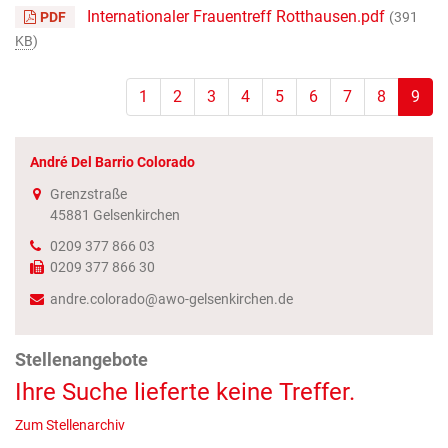
Internationaler Frauentreff Rotthausen.pdf
PDF
(391
KB
)
(Sta
1
2
3
4
5
6
7
8
9
André Del Barrio Colorado
Grenzstraße
45881
Gelsenkirchen
0209 377 866 03
0209 377 866 30
andre.colorado@awo-gelsenkirchen.de
Stellenangebote
Ihre Suche lieferte keine Treffer.
Zum Stellenarchiv