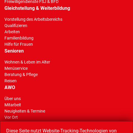
Freiwilligendienste FSJ & BFD
Gleichstellung & Weiterbildung
Vorstellung des Arbeitsbereichs
Qualifizieren
Arbeiten
Familienbildung
Hilfe für Frauen
Senioren
Wohnen & Leben im Alter
Menüservice
Beratung & Pflege
Reisen
AWO
Über uns
Mitarbeit
(Standort)
Neuigkeiten & Termine
Vor Ort
AWO Stiftung Gelsenkirchen
Reisen
Diese Seite nutzt Website-Tracking-Technologien von