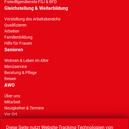
Freiwilligendienste FSJ & BFD
Gleichstellung & Weiterbildung
Vorstellung des Arbeitsbereichs
Qualifizieren
Arbeiten
Familienbildung
Hilfe für Frauen
Senioren
Wohnen & Leben im Alter
Menüservice
Beratung & Pflege
Reisen
AWO
Über uns
Mitarbeit
(Standort)
Neuigkeiten & Termine
Vor Ort
AWO Stiftung Gelsenkirchen
Reisen
Diese Seite nutzt Website-Tracking-Technologien von