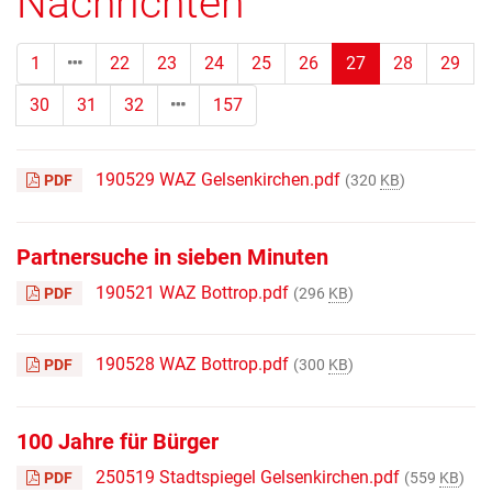
Nachrichten
(Standort)
1
22
23
24
25
26
27
28
29
30
31
32
157
190529 WAZ Gelsenkirchen.pdf
PDF
(320
KB
)
Partnersuche in sieben Minuten
190521 WAZ Bottrop.pdf
PDF
(296
KB
)
190528 WAZ Bottrop.pdf
PDF
(300
KB
)
100 Jahre für Bürger
250519 Stadtspiegel Gelsenkirchen.pdf
PDF
(559
KB
)