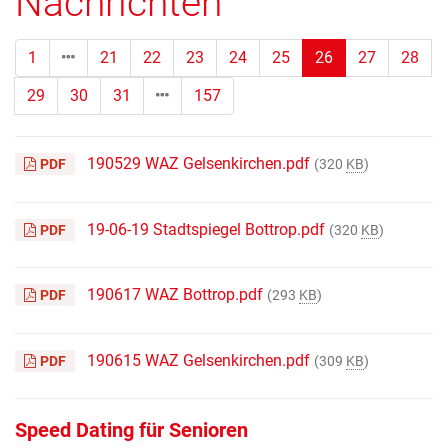
Nachrichten
(Standort)
1
21
22
23
24
25
26
27
28
29
30
31
157
190529 WAZ Gelsenkirchen.pdf
PDF
(320
KB
)
19-06-19 Stadtspiegel Bottrop.pdf
PDF
(320
KB
)
190617 WAZ Bottrop.pdf
PDF
(293
KB
)
190615 WAZ Gelsenkirchen.pdf
PDF
(309
KB
)
Speed Dating für Senioren