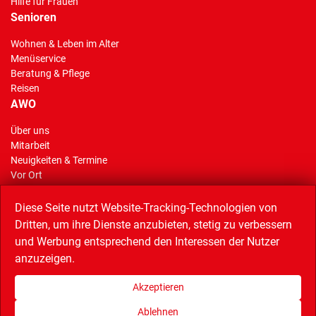
Hilfe für Frauen
Senioren
Wohnen & Leben im Alter
Menüservice
Beratung & Pflege
Reisen
AWO
Über uns
Mitarbeit
(Standort)
Neuigkeiten & Termine
Vor Ort
AWO Stiftung Gelsenkirchen
Reisen
Diese Seite nutzt Website-Tracking-Technologien von
Dritten, um ihre Dienste anzubieten, stetig zu verbessern
und Werbung entsprechend den Interessen der Nutzer
anzuzeigen.
Linkempfehlungen
AWO Service GmbH (Catering),
AWO Bezirk Westliches Westfalen,
Akzeptieren
AWO Bundesverband,
Musiktheater im Revier,
Quartiersnetz,
Wissenschaftspark,
Bündnis Buntes Bottrop
Ablehnen