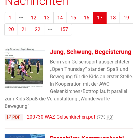
Nachrichten
(Standort)
1
12
13
14
15
16
17
18
19
20
21
22
157
Jung, Schwung, Begeisterung
Beim von Gelsensport ausgerichteten
„Open Thursday“ standen Spaß und
Bewegung für die Kids an erster Stelle.
In Kooperation mit der AWO
Gelsenkirchen/Bottrop läuft parallel
zum Kids-Spaß die Veranstaltung „Wunderwaffe
Bewegung“
200730 WAZ Gelsenkirchen.pdf
PDF
(773
KB
)