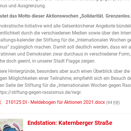
mus und Ausgrenzung.
utet das Motto dieser Aktionswochen „Solidarität. Grenzenlos.
okratische Initiative wird alle Gelsenkirchener Angebote bünde
entlichkeit durch die verschiedenen Medien sowie über den Intern
altungs-kalender der Stiftung für die „Internationalen Wochen 
us“ zugänglich machen. Damit soll deutlich werden, dass wir a
tinnen und Demokraten zwar durchaus in verschiedener Form, 
he doch geeint, in unserer Stadt Flagge zeigen.
tere Hintergründe, besonders aber auch einen Überblick über die
tigen Möglichkeiten einer Teilnahme, empfiehlt sich ein Besuch d
llen Seite der Stiftung für die „Internationalen Wochen gegen Ra
ttps://stiftung-gegen-rassismus.de/iwgr.
210125 DI - Meldebogen für Aktionen 2021.docx
X
(84
KB
)
Endstation: Katernberger Straße