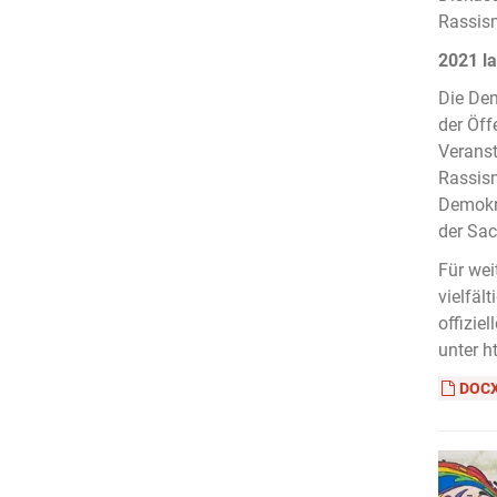
Rassis
2021 la
Die Dem
der Öff
Veranst
Rassism
Demokra
der Sac
Für wei
vielfäl
offizie
unter h
DOC