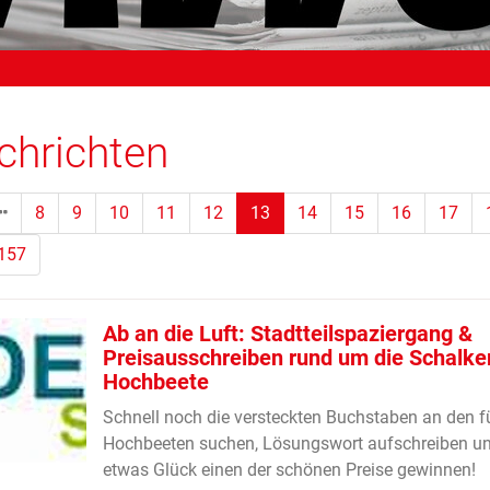
chrichten
(Standort)
8
9
10
11
12
13
14
15
16
17
157
Ab an die Luft: Stadtteilspaziergang &
Preisausschreiben rund um die Schalke
Hochbeete
Schnell noch die versteckten Buchstaben an den f
Hochbeeten suchen, Lösungswort aufschreiben un
etwas Glück einen der schönen Preise gewinnen!