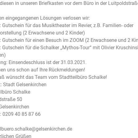
diesen in unseren Briefkasten vor dem Büro in der Luitpoldstraß
en eingegangenen Lösungen verlosen wir:
s: Gutschein für das Musiktheater im Revier, z.B. Familien- oder
orstellung (2 Erwachsene und 2 Kinder)
s: Gutschein für einen Besuch im ZOOM (2 Erwachsene und 2 Kin
s: Gutschein für die Schalker „Mythos-Tour“ mit Olivier Kruschinsk
en)
ng: Einsendeschluss ist der 31.03.2021.
uen uns schon auf Ihre Rückmeldungen!
aß wünscht das Team vom Stadtteilbüro Schalke!
: Stadt Gelsenkirchen
ilbüro Schalke
dstraße 50
Gelsenkirchen
: 0209 40 85 87 66
ilbuero.schalke@gelsenkirchen.de
zlichen Grüßen