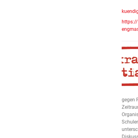
kuendig
https:/
engmasc
gegen R
Zeitrau
Organis
Schulen
untersc
Diskuss