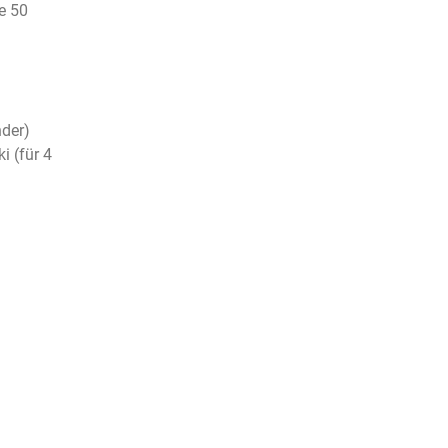
e 50
der)
i (für 4