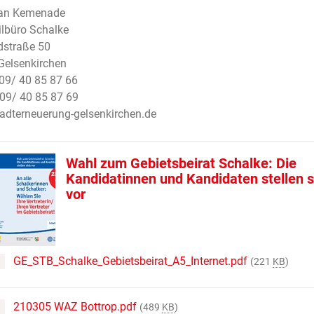
van Kemenade
ilbüro Schalke
dstraße 50
Gelsenkirchen
209/ 40 85 87 66
09/ 40 85 87 69
adterneuerung-gelsenkirchen.de
Wahl zum Gebietsbeirat Schalke: Die
Kandidatinnen und Kandidaten stellen s
vor
GE_STB_Schalke_Gebietsbeirat_A5_Internet.pdf
(221
KB
)
210305 WAZ Bottrop.pdf
(489
KB
)