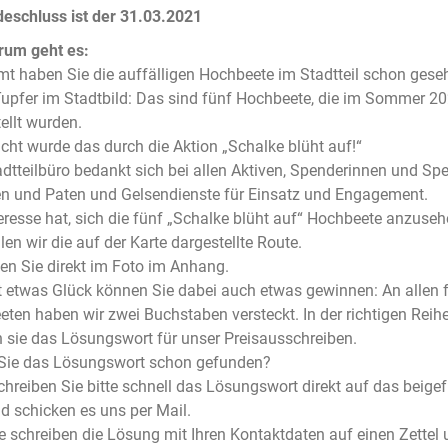
eschluss ist der 31.03.2021
rum geht es:
t haben Sie die auffälligen Hochbeete im Stadtteil schon gese
upfer im Stadtbild: Das sind fünf Hochbeete, die im Sommer 2
ellt wurden.
cht wurde das durch die Aktion „Schalke blüht auf!“
dtteilbüro bedankt sich bei allen Aktiven, Spenderinnen und Sp
n und Paten und Gelsendienste für Einsatz und Engagement.
eresse hat, sich die fünf „Schalke blüht auf“ Hochbeete anzuse
en wir die auf der Karte dargestellte Route.
den Sie direkt im Foto im Anhang.
 etwas Glück können Sie dabei auch etwas gewinnen: An allen 
ten haben wir zwei Buchstaben versteckt. In der richtigen Reih
 sie das Lösungswort für unser Preisausschreiben.
Sie das Lösungswort schon gefunden?
hreiben Sie bitte schnell das Lösungswort direkt auf das beige
d schicken es uns per Mail.
e schreiben die Lösung mit Ihren Kontaktdaten auf einen Zettel