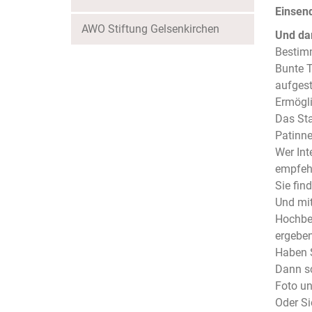
Einsend
AWO Stiftung Gelsenkirchen
Und da
Bestimm
Bunte T
aufgest
Ermögli
Das Sta
Patinne
Wer Int
empfehl
Sie fin
Und mit
Hochbee
ergeben
Haben 
Dann sc
Foto un
Oder Si