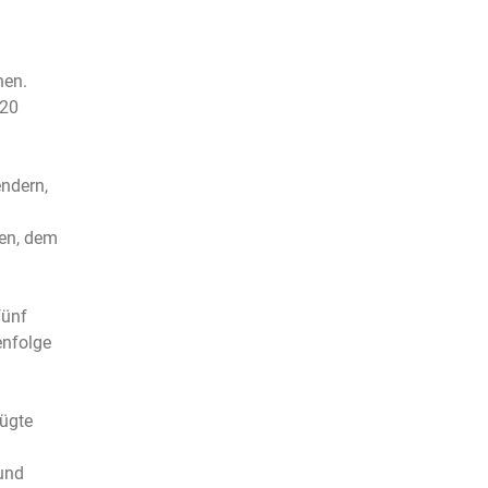
hen.
020
endern,
hen, dem
fünf
enfolge
fügte
 und