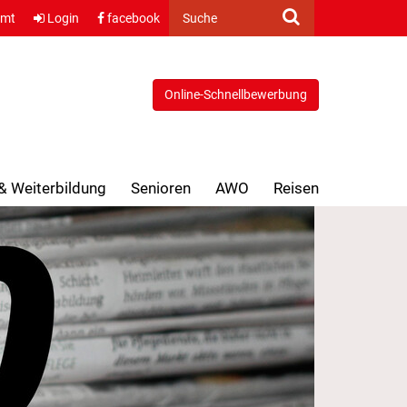
amt
Login
facebook
Suche
Online-Schnellbewerbung
 & Weiterbildung
Senioren
AWO
Reisen