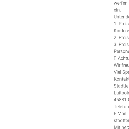
werfen 
ein.
Unter d
1. Prei
Kinderv
2. Prei
3. Prei
Person
 Achtu
Wir fre
Viel Sp
Kontakt
Stadtte
Luitpol
45881 
Telefon
E-Mail:
stadtte
Mit her