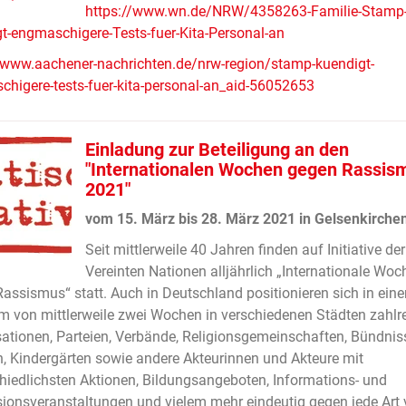
https://www.wn.de/NRW/4358263-Familie-Stamp
t-engmaschigere-Tests-fuer-Kita-Personal-an
/www.aachener-nachrichten.de/nrw-region/stamp-kuendigt-
higere-tests-fuer-kita-personal-an_aid-56052653
Einladung zur Beteiligung an den
"Internationalen Wochen gegen Rassis
2021"
vom 15. März bis 28. März 2021 in Gelsenkirche
Seit mittlerweile 40 Jahren finden auf Initiative der
Vereinten Nationen alljährlich „Internationale Woc
assismus“ statt. Auch in Deutschland positionieren sich in ein
m von mittlerweile zwei Wochen in verschiedenen Städten zahlr
ationen, Parteien, Verbände, Religionsgemeinschaften, Bündnis
, Kindergärten sowie andere Akteurinnen und Akteure mit
hiedlichsten Aktionen, Bildungsangeboten, Informations- und
ionsveranstaltungen und vielem mehr eindeutig gegen jede Art