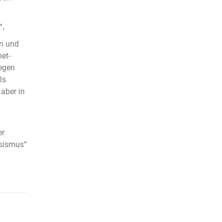
“.
ln und
et-
gegen
ls
aber in
er
ssismus“