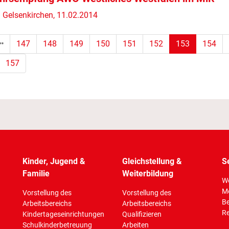
Gelsenkirchen, 11.02.2014
(Standort)
147
148
149
150
151
152
153
154
157
Kinder, Jugend &
Gleichstellung &
S
Familie
Weiterbildung
Wo
M
Vorstellung des
Vorstellung des
Be
Arbeitsbereichs
Arbeitsbereichs
Re
Kindertageseinrichtungen
Qualifizieren
Schulkinderbetreuung
Arbeiten