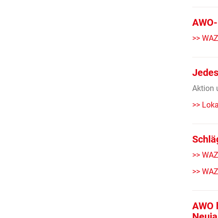
AWO-N
>> WAZ 
Jedes
Aktion 
>> Loka
Schlä
>> WAZ 
>> WAZ
AWO h
Neuja