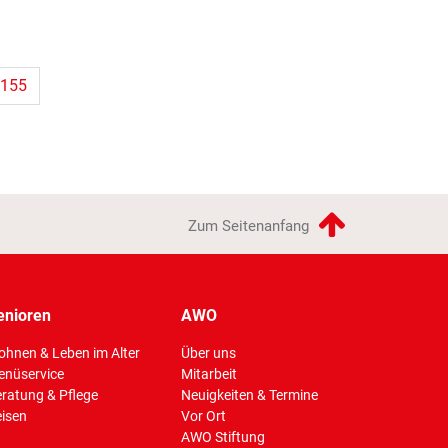
155
Zum Seitenanfang
enioren
AWO
hnen & Leben im Alter
Über uns
enüservice
Mitarbeit
(Standort)
ratung & Pflege
Neuigkeiten & Termine
isen
Vor Ort
AWO Stiftung