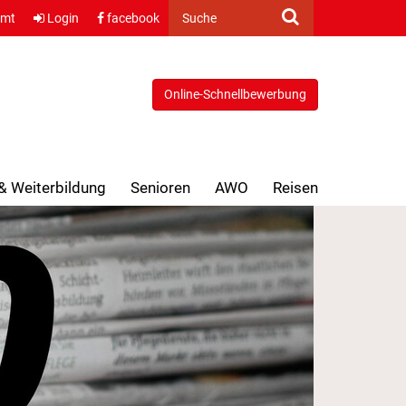
amt
Login
facebook
Suche
Online-Schnellbewerbung
 & Weiterbildung
Senioren
AWO
Reisen