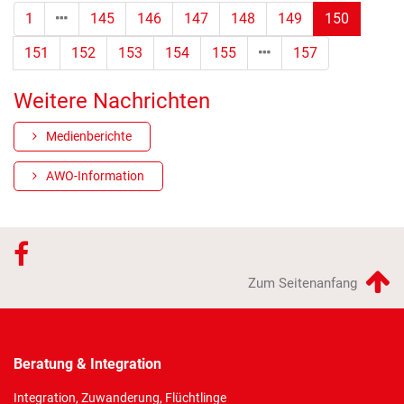
(Standor
1
145
146
147
148
149
150
151
152
153
154
155
157
Weitere Nachrichten
Medienberichte
AWO-Information
Zum Seitenanfang
Beratung & Integration
Integration, Zuwanderung, Flüchtlinge