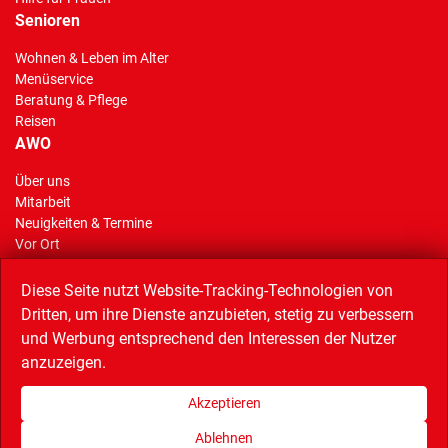
Senioren
Wohnen & Leben im Alter
Menüservice
Beratung & Pflege
Reisen
AWO
Über uns
Mitarbeit
(Standort)
Neuigkeiten & Termine
Vor Ort
AWO Stiftung Gelsenkirchen
Reisen
Diese Seite nutzt Website-Tracking-Technologien von
Dritten, um ihre Dienste anzubieten, stetig zu verbessern
und Werbung entsprechend den Interessen der Nutzer
anzuzeigen.
Linkempfehlungen
AWO Service GmbH (Catering),
AWO Bezirk Westliches Westfalen,
Akzeptieren
AWO Bundesverband,
Musiktheater im Revier,
Quartiersnetz,
Wissenschaftspark,
Bündnis Buntes Bottrop
Ablehnen