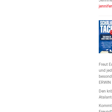
Jennife
jennife
Freut E
und jed
besonde
ERWIN i
Den krö
Atalant
Kommt v
Freund*