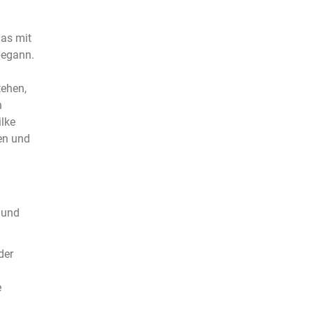
as mit
begann.
ehen,
n
lke
en und
 und
der
e