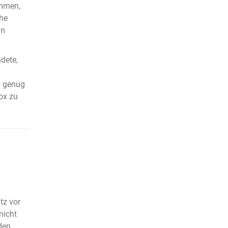
ommen,
he
in
dete,
b genug
ox zu
tz vor
nicht
den