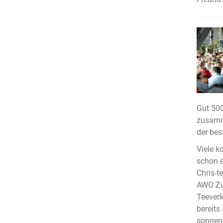
Gut 50
zusamm
der bes
Viele k
schon e
Chris-t
AWO Zuk
Teeverk
bereits
sonnend