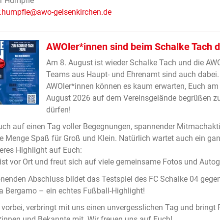
r Humpfle
r.humpfle@awo-gelsenkirchen.de
AWOler*innen sind beim Schalke Tach d
Am 8. August ist wieder Schalke Tach und die AW
Teams aus Haupt- und Ehrenamt sind auch dabei.
AWOler*innen können es kaum erwarten, Euch am 
August 2026 auf dem Vereinsgelände begrüßen z
dürfen!
uch auf einen Tag voller Begegnungen, spannender Mitmachakt
e Menge Spaß für Groß und Klein. Natürlich wartet auch ein ga
res Highlight auf Euch:
st vor Ort und freut sich auf viele gemeinsame Fotos und Aut
nenden Abschluss bildet das Testspiel des FC Schalke 04 gege
a Bergamo – ein echtes Fußball-Highlight!
orbei, verbringt mit uns einen unvergesslichen Tag und bringt F
innen und Bekannte mit. Wir freuen uns auf Euch!