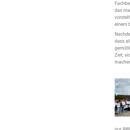
Fachber
das mal
vorstel
einem b
Nachdem
dass al
gemütli
Zeit, s
machen
nur AW