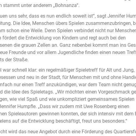
m stammt unter anderem „Bohnanza“.
euen uns sehr, dass es nun endlich soweit ist“, sagt Jennifer Hump
tung. Die Idee, Menschen übers Spielen zusammenzubringen, be
m schon eine Weile. Denn Spielen verbindet nicht nur Menschen
 fördert die Entwicklung von Kindern und regt auch bei den
senen die grauen Zellen an. Ganz nebenbei kommt man ins Ges
neue Freunde und vor allem Jugendliche finden einen neuen Tref
ts der Straße.
l war schnell klar: ein regelmäßiger Spieletreff für Alt und Jung,
esessen und neu in der Stadt, für Menschen mit und ohne Handi
nfach nur einen Treff anzukündigen, war dem Team nicht genug
d die Idee des Spieletags. „Wir möchten einen Vorgeschmack g
gen, wie viel Spaß und wie unkompliziert gemeinsames Spielen i
 Jennifer Humpfle. „Dass wir zudem mit Uwe Rosenberg einen
nen Spieleautoren gewinnen konnten, der sich intensiv mit dem 
elens auf die Entwicklung beschäftigt, freut uns besonders.“
cht wird das neue Angebot durch eine Förderung des Quartiers