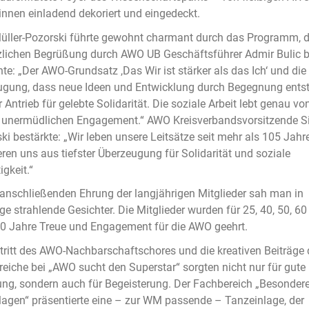
innen einladend dekoriert und eingedeckt.
ller-Pozorski führte gewohnt charmant durch das Programm, d
zlichen Begrüßung durch AWO UB Geschäftsführer Admir Bulic 
nte: „Der AWO-Grundsatz ,Das Wir ist stärker als das Ich‘ und die
gung, dass neue Ideen und Entwicklung durch Begegnung entst
r Antrieb für gelebte Solidarität. Die soziale Arbeit lebt genau vo
 unermüdlichen Engagement.“ AWO Kreisverbandsvorsitzende Si
i bestärkte: „Wir leben unsere Leitsätze seit mehr als 105 Jahr
ren uns aus tiefster Überzeugung für Solidarität und soziale
igkeit.“
 anschließenden Ehrung der langjährigen Mitglieder sah man in
ge strahlende Gesichter. Die Mitglieder wurden für 25, 40, 50, 60
0 Jahre Treue und Engagement für die AWO geehrt.
tritt des AWO-Nachbarschaftschores und die kreativen Beiträge 
eiche bei „AWO sucht den Superstar“ sorgten nicht nur für gute
g, sondern auch für Begeisterung. Der Fachbereich „Besonder
agen“ präsentierte eine – zur WM passende – Tanzeinlage, der