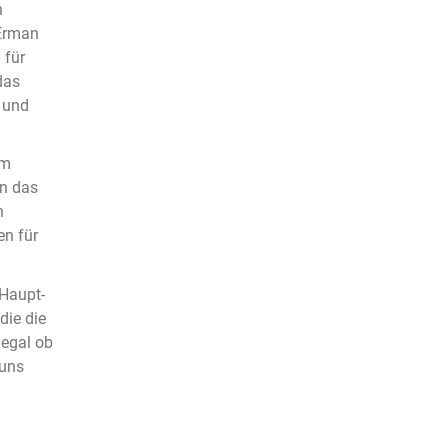
n
 Erman
 für
das
 und
im
nn das
n
en für
 Haupt-
die die
 egal ob
 uns