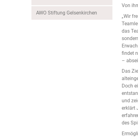
Von ih
AWO Stiftung Gelsenkirchen
„Wir fr
Teamlei
das Tea
sondern
Erwach
findet 
– absei
Das Zie
alteing
Doch ei
entstan
und zei
erklärt
erfahre
des Spi
Ermögli