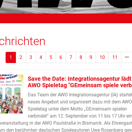
chrichten
(Standort)
1
2
3
4
5
6
7
8
9
10
11
Save the Date: Integrationsagentur läd
AWO Spieletag "GEmeinsam spiele verb
Das Team der AWO Integrationsagentur (IA) startet
neues Angebot und organisiert dazu mit dem AWO
Spieletag unter dem Motto „GEmeinsam spielen
verbindet“ am 12. September von 11 bis 17 Uhr ei
veranstaltung in der AWO Paulstraße in Bismarck. Als Ehrengas
am den berühmten deutschen Spieleautoren Uwe Rosenberg gew