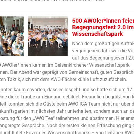
500 AWOler*innen feie
Begegnungsfest 2.0 im
Wissenschaftspark
Nach dem großartigen Auftak
vergangenen Jahr war die Vo
auf das Begegnungsevent 2.0
0 AWOler*innen kamen im Gelsenkirchener Wissenschaftspark
en. Der Abend war geprägt von Gemeinschaft, guten Gespräch
ten Taktik, sich mit dem AWO-Fächer kühle Luft zuzufächeln.
onnten kaum erwarten, dass es losgeht und so hatte sich um 17 
ine dicke Traube am Eingang gebildet. Freundlich begrüßt von 
eleit konnten sich die Gäste beim AWO IGA Team nicht nur über 
unftsgarten im nächsten Jahr unterhalten, sondern auch an d
ostung für den „AWO Tee“ teilnehmen und abstimmen. Hier ens
 angeregte Gespräche. Nach der ersten kleinen Erfrischung ging 
urchflutete Foyer des Wissenschaftsparks – von fleißigen AW