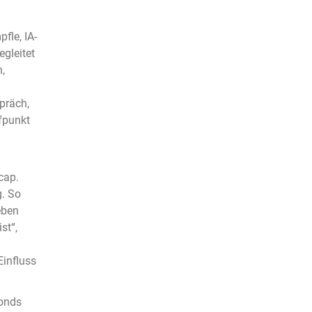
fle, IA-
gleitet
,
präch,
fpunkt
cap.
. So
eben
st“,
Einfluss
fonds