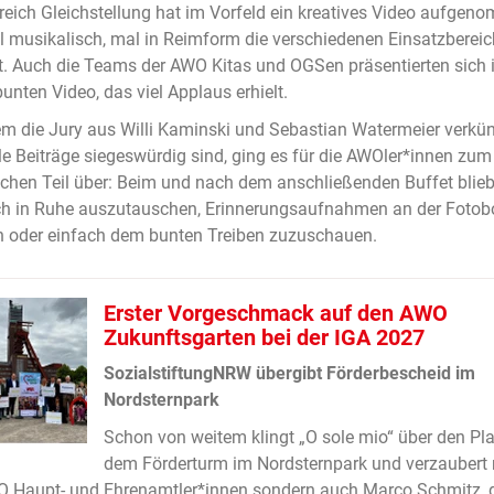
eich Gleichstellung hat im Vorfeld ein kreatives Video aufgen
 musikalisch, mal in Reimform die verschiedenen Einsatzbereic
lt. Auch die Teams der AWO Kitas und OGSen präsentierten sich 
unten Video, das viel Applaus erhielt.
 die Jury aus Willi Kaminski und Sebastian Watermeier verkün
le Beiträge siegeswürdig sind, ging es für die AWOler*innen zum
chen Teil über: Beim und nach dem anschließenden Buffet blie
ich in Ruhe auszutauschen, Erinnerungsaufnahmen an der Fotob
 oder einfach dem bunten Treiben zuzuschauen.
Erster Vorgeschmack auf den AWO
Zukunftsgarten bei der IGA 2027
SozialstiftungNRW übergibt Förderbescheid im
Nordsternpark
Schon von weitem klingt „O sole mio“ über den Pla
dem Förderturm im Nordsternpark und verzaubert 
O Haupt- und Ehrenamtler*innen sondern auch Marco Schmitz, 