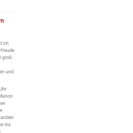
rn
t im
rfreude
 groß:
en und
Uhr
Marion
den
er
tanden
es ins
O