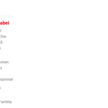
abei
O
 Die
8.
u
ionen
nz
ogramme!
n
amilie,