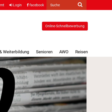
amt
Login
facebook
Suche
Online-Schnellbewerbung
 & Weiterbildung
Senioren
AWO
Reisen