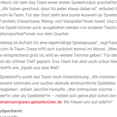
-Nord, mit dem das Team einen ersten Spielefundus anschaffe
 „Wir haben geschaut, dass für jeden etwas dabei ist“, erläutert
vom IA-Team. Für den Start steht eine bunte Auswahl an Spielen
 Familien, Erwachsene, Wenig- und Vielspieler*innen bereit. Und 
Die Spiele können auch ausgeliehen werden von anderen Teams
tionspartner*innen aus dem Quartier.
ieletag ist Auftakt für eine regelmäßige Spielegruppe“, sagt Kar
om IA-Team. Diese trifft sich zunächst einmal im Monat. „We
se entsprechend groß ist, wird es weitere Termine geben.“ Für de
ist ein offener Treff geplant. Das Team hat aber auch schon Ide
reffs wie „Spiele aus aller Welt“.
 Spieletreffs sucht das Team noch Unterstützung: „Wir möchten
enamt verbinden und suchen deshalb ehrenamtliche Spielleiter, 
 begleiten“, erklärt Jennifer Humpfle. „Wer mitmachen möchte –
eler*in oder als Spielleiter*in – meldet sich gerne jetzt schon bei
emeinsam@awo-gelsenkirchen.de
. Wir freuen uns auf jede*n!“
chpartnerin: