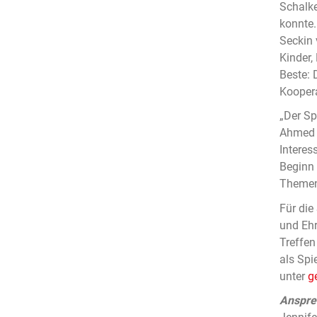
Schalke
konnte.
Seckin 
Kinder,
Beste: 
Koopera
„Der Sp
Ahmed v
Interes
Beginn 
Thement
Für die
und Ehr
Treffen
als Spi
unter
g
Anspre