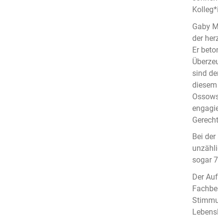
Kolleg*
Gaby Mü
der her
Er beto
Überzeu
sind de
diesem
Ossowsk
engagie
Gerecht
Bei der
unzähli
sogar 7
Der Auf
Fachber
Stimmun
Lebensl