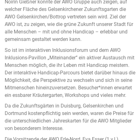
Noirin Gießner konnte der AWO Gruppe auch zeigen, auf
welcher Fläche des Gelsenkirchener Zukunftsgarten die
AWO Gelsenkirchen/Bottrop vertreten sein wird. Ziel der
AWO ist, zu zeigen, wie die grüne Zukunft unserer Stadt für
alle Menschen – mit und ohne Handicap – erlebbar und
gemeinsam gestaltet werden kann.
So ist im interaktiven Inklusionsforum und dem AWO
Inklusions-Pavillon „Miteinander“ ein aktiver Austausch mit
Menschen möglich, die ihr Leben mit Handicap meistern.
Der interaktive Handicap-Parcours bietet darüber hinaus die
Möglichkeit, die Perspektive zu wechseln und sich in seine
Mitmenschen hineinzuversetzen. Besucher*innen erwartet
ein essbarer Kräutergarten, Workshops und vieles mehr.
Da die Zukunftsgärten in Duisburg, Gelsenkirchen und
Dortmund kostenpflichtig sein werden, waren die Preise für
die unterschiedlichen Jahreskarten für die AWO Mitglieder
von besonderem Interesse.
Die Vorsitzende der AWO Erle-Nord, Eva Esser (1.v.l.),