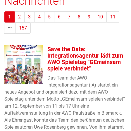
Nachrichten
(Standort)
1
2
3
4
5
6
7
8
9
10
11
157
Save the Date:
Integrationsagentur lädt zum
AWO Spieletag "GEmeinsam
spiele verbindet"
Das Team der AWO
Integrationsagentur (IA) startet ein
neues Angebot und organisiert dazu mit dem AWO
Spieletag unter dem Motto „GEmeinsam spielen verbindet“
am 12. September von 11 bis 17 Uhr eine
Auftaktveranstaltung in der AWO Paulstraße in Bismarck.
Als Ehrengast konnte das Team den berühmten deutschen
Spieleautoren Uwe Rosenberg gewinnen. Von ihm stammt