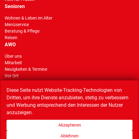
Senioren
Wohnen & Leben im Alter
Menüservice
Beratung & Pflege
Reisen
AWO
Über uns
Mitarbeit
(Standort)
Neuigkeiten & Termine
Vor Ort
AWO Stiftung Gelsenkirchen
Reisen
Diese Seite nutzt Website-Tracking-Technologien von
Dritten, um ihre Dienste anzubieten, stetig zu verbessern
und Werbung entsprechend den Interessen der Nutzer
anzuzeigen.
Linkempfehlungen
AWO Service GmbH (Catering),
AWO Bezirk Westliches Westfalen,
Akzeptieren
AWO Bundesverband,
Musiktheater im Revier,
Quartiersnetz,
Wissenschaftspark,
Bündnis Buntes Bottrop
Ablehnen