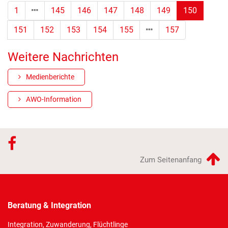
(Standor
1
145
146
147
148
149
150
151
152
153
154
155
157
Weitere Nachrichten
Medienberichte
AWO-Information
Zum Seitenanfang
Beratung & Integration
Integration, Zuwanderung, Flüchtlinge