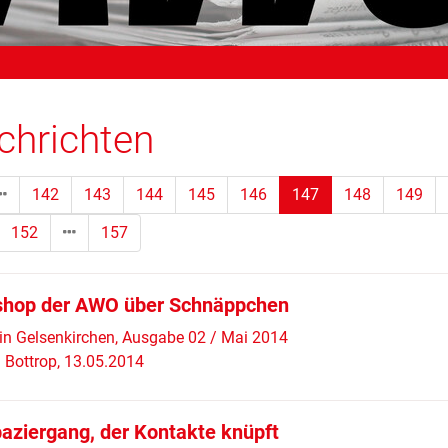
chrichten
(Standort)
142
143
144
145
146
147
148
149
152
157
hop der AWO über Schnäppchen
in Gelsenkirchen, Ausgabe 02 / Mai 2014
Bottrop, 13.05.2014
paziergang, der Kontakte knüpft