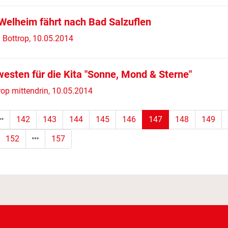
elheim fährt nach Bad Salzuflen
Bottrop, 10.05.2014
esten für die Kita "Sonne, Mond & Sterne"
rop mittendrin, 10.05.2014
(Standort)
142
143
144
145
146
147
148
149
152
157