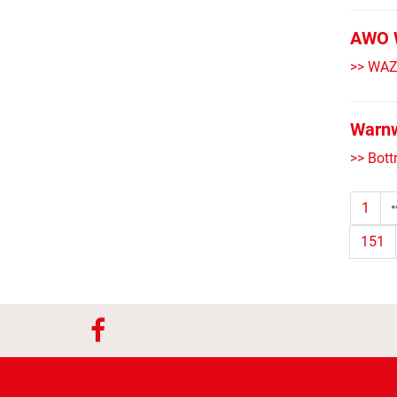
AWO W
>> WAZ 
Warnw
>> Bott
1
151