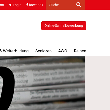
amt
Login
facebook
Suche
Online-Schnellbewerbung
 & Weiterbildung
Senioren
AWO
Reisen