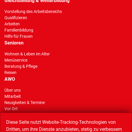
Gleichstellung & Weiterbildung
Vorstellung des Arbeitsbereichs
Qualifizieren
Arbeiten
Familienbildung
Hilfe für Frauen
Senioren
Wohnen & Leben im Alter
Menüservice
Beratung & Pflege
Reisen
AWO
Über uns
Mitarbeit
(Standort)
Neuigkeiten & Termine
Vor Ort
AWO Stiftung Gelsenkirchen
Reisen
Diese Seite nutzt Website-Tracking-Technologien von
Dritten, um ihre Dienste anzubieten, stetig zu verbessern