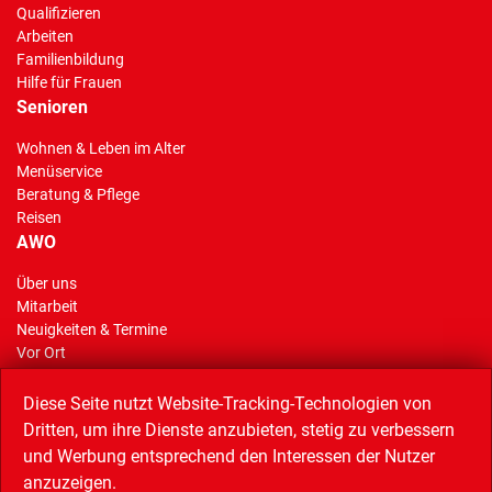
Qualifizieren
Arbeiten
Familienbildung
Hilfe für Frauen
Senioren
Wohnen & Leben im Alter
Menüservice
Beratung & Pflege
Reisen
AWO
Über uns
Mitarbeit
(Standort)
Neuigkeiten & Termine
Vor Ort
AWO Stiftung Gelsenkirchen
Reisen
Diese Seite nutzt Website-Tracking-Technologien von
Dritten, um ihre Dienste anzubieten, stetig zu verbessern
und Werbung entsprechend den Interessen der Nutzer
anzuzeigen.
Linkempfehlungen