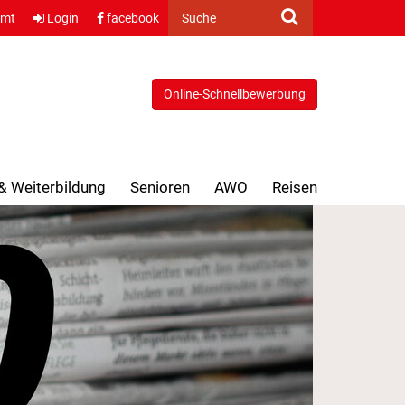
amt
Login
facebook
Suche
Online-Schnellbewerbung
 & Weiterbildung
Senioren
AWO
Reisen