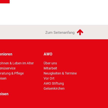
Zum Seitenanfang
enioren
AWO
hnen & Leben im Alter
Über uns
enüservice
Mitarbeit
(Standort)
ratung & Pflege
Neuigkeiten & Termine
isen
Vor Ort
AWO Stiftung
Gelsenkirchen
eisen