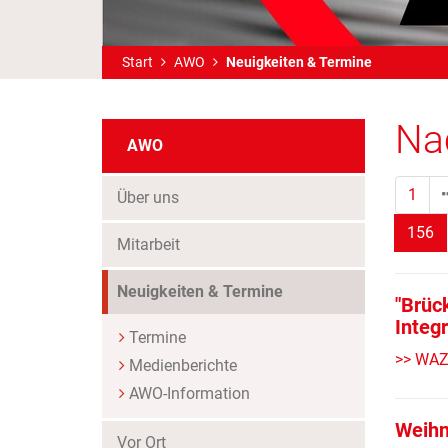
Start
AWO
Neuigkeiten & Termine
Na
AWO
1
Über uns
(S
156
Mitarbeit
(Standort)
Neuigkeiten & Termine
"Brüc
Integ
Termine
>> WAZ
Medienberichte
AWO-Information
Weihn
Vor Ort