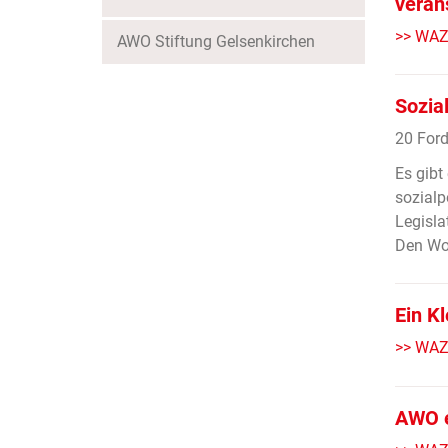
veran
>> WAZ
AWO Stiftung Gelsenkirchen
Sozial
20 Ford
Es gibt
sozialp
Legisla
Den Wor
Ein Kl
>> WAZ
AWO e