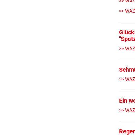
>> WAZ
>> WAZ
Glück
"Spat
>> WAZ
Schmü
>> WAZ
Ein w
>> WAZ
Regen