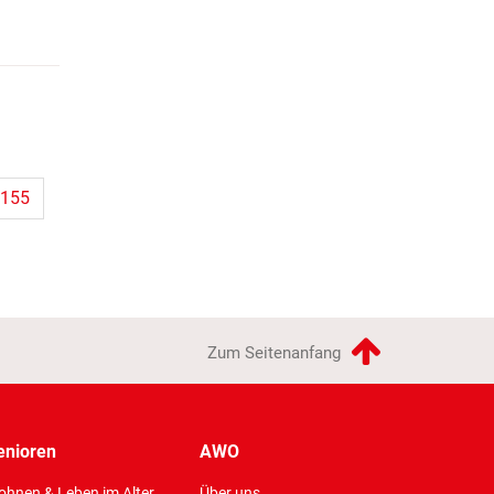
155
Zum Seitenanfang
enioren
AWO
hnen & Leben im Alter
Über uns