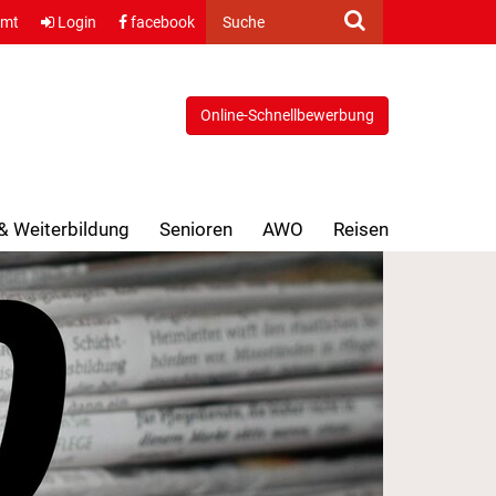
amt
Login
facebook
Suche
Online-Schnellbewerbung
 & Weiterbildung
Senioren
AWO
Reisen