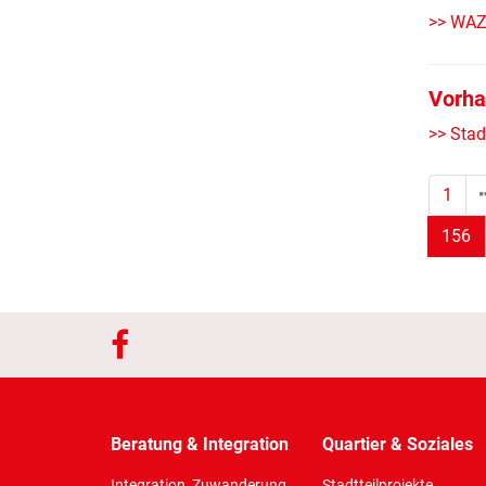
>> WAZ
Vorha
>> Stad
1
(S
156
Beratung & Integration
Quartier & Soziales
Integration, Zuwanderung,
Stadtteilprojekte