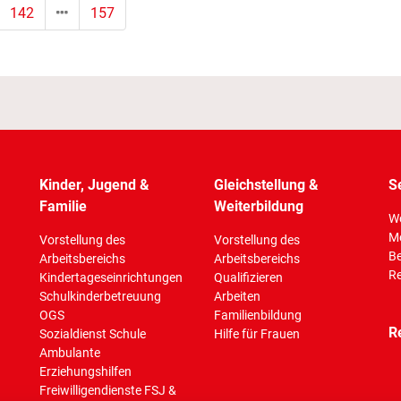
142
157
Kinder, Jugend &
Gleichstellung &
S
Familie
Weiterbildung
Wo
M
Vorstellung des
Vorstellung des
Be
Arbeitsbereichs
Arbeitsbereichs
Re
Kindertageseinrichtungen
Qualifizieren
Schulkinderbetreuung
Arbeiten
OGS
Familienbildung
R
Sozialdienst Schule
Hilfe für Frauen
Ambulante
Erziehungshilfen
Freiwilligendienste FSJ &