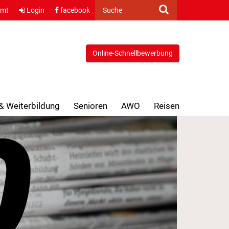
amt
Login
facebook
Suche
Online-Schnellbewerbung
 & Weiterbildung
Senioren
AWO
Reisen