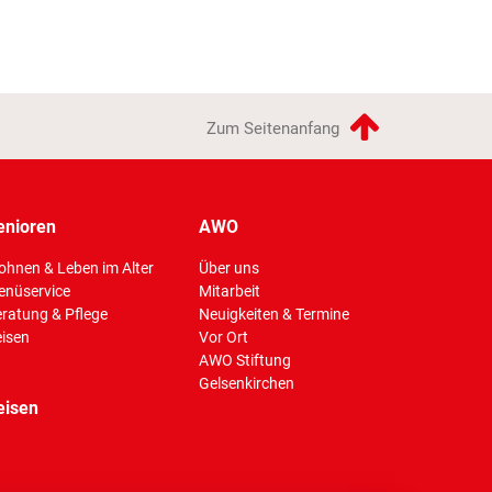
Zum Seitenanfang
enioren
AWO
hnen & Leben im Alter
Über uns
enüservice
Mitarbeit
(Standort)
ratung & Pflege
Neuigkeiten & Termine
isen
Vor Ort
AWO Stiftung
Gelsenkirchen
eisen