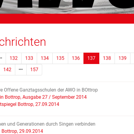
chrichten
(Standort)
132
133
134
135
136
137
138
139
142
157
e Offene Ganztagsschulen der AWO in BOttrop
in Bottrop, Ausgabe 27 / September 2014
tspiegel Bottrop, 27.09.2014
en und Generationen durch Singen verbinden
Bottrop, 29.09.2014