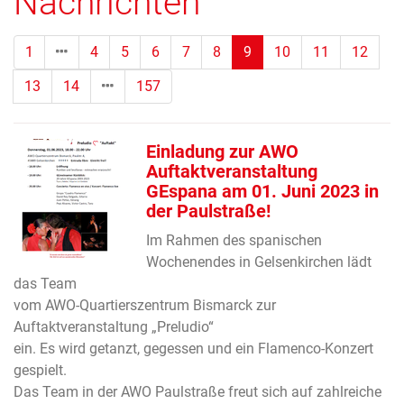
Nachrichten
(Standort)
1
4
5
6
7
8
9
10
11
12
13
14
157
Einladung zur AWO
Auftaktveranstaltung
GEspana am 01. Juni 2023 in
der Paulstraße!
Im Rahmen des spanischen
Wochenendes in Gelsenkirchen lädt
das Team
vom AWO-Quartierszentrum Bismarck zur
Auftaktveranstaltung „Preludio“
ein. Es wird getanzt, gegessen und ein Flamenco-Konzert
gespielt.
Das Team in der AWO Paulstraße freut sich auf zahlreiche