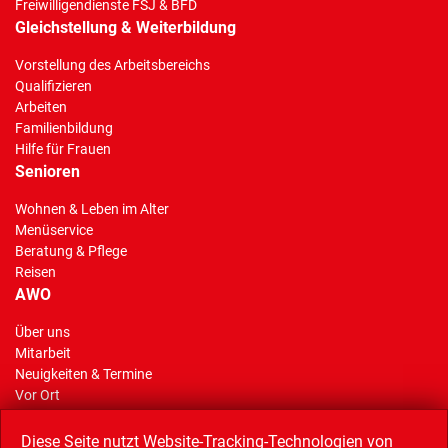
Freiwilligendienste FSJ & BFD
Gleichstellung & Weiterbildung
Vorstellung des Arbeitsbereichs
Qualifizieren
Arbeiten
Familienbildung
Hilfe für Frauen
Senioren
Wohnen & Leben im Alter
Menüservice
Beratung & Pflege
Reisen
AWO
Über uns
Mitarbeit
(Standort)
Neuigkeiten & Termine
Vor Ort
AWO Stiftung Gelsenkirchen
Reisen
Diese Seite nutzt Website-Tracking-Technologien von