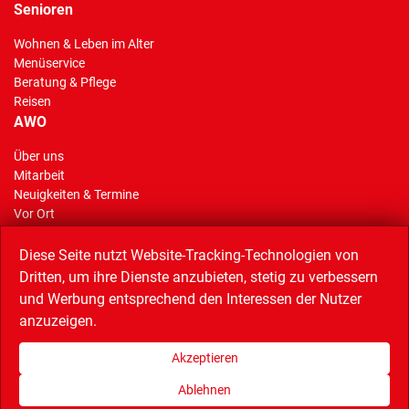
Senioren
Wohnen & Leben im Alter
Menüservice
Beratung & Pflege
Reisen
AWO
Über uns
Mitarbeit
(Standort)
Neuigkeiten & Termine
Vor Ort
AWO Stiftung Gelsenkirchen
Reisen
Diese Seite nutzt Website-Tracking-Technologien von
Dritten, um ihre Dienste anzubieten, stetig zu verbessern
und Werbung entsprechend den Interessen der Nutzer
anzuzeigen.
Linkempfehlungen
AWO Service GmbH (Catering),
AWO Bezirk Westliches Westfalen,
Akzeptieren
AWO Bundesverband,
Musiktheater im Revier,
Quartiersnetz,
Wissenschaftspark,
Bündnis Buntes Bottrop
Ablehnen