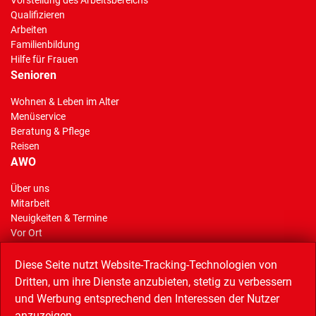
Qualifizieren
Arbeiten
Familienbildung
Hilfe für Frauen
Senioren
Wohnen & Leben im Alter
Menüservice
Beratung & Pflege
Reisen
AWO
Über uns
Mitarbeit
(Standort)
Neuigkeiten & Termine
Vor Ort
AWO Stiftung Gelsenkirchen
Reisen
Diese Seite nutzt Website-Tracking-Technologien von
Dritten, um ihre Dienste anzubieten, stetig zu verbessern
und Werbung entsprechend den Interessen der Nutzer
anzuzeigen.