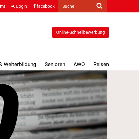
amt
Login
facebook
Suche
Online-Schnellbewerbung
 & Weiterbildung
Senioren
AWO
Reisen