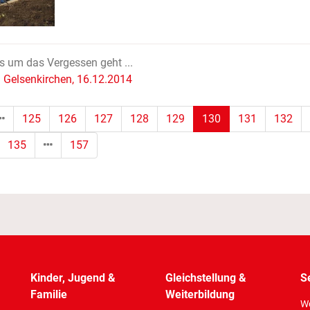
 um das Vergessen geht ...
Gelsenkirchen, 16.12.2014
(Standort)
125
126
127
128
129
130
131
132
135
157
Kinder, Jugend &
Gleichstellung &
S
Familie
Weiterbildung
Wo