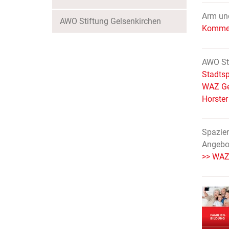
Arm und
AWO Stiftung Gelsenkirchen
Komment
AWO Sti
Stadtsp
WAZ Ge
Horster
Spazie
Angebo
>> WAZ 