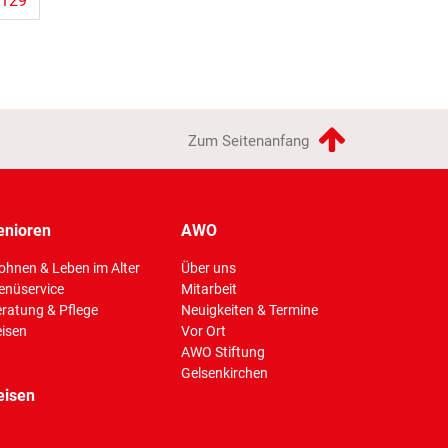
129
Zum Seitenanfang
enioren
AWO
hnen & Leben im Alter
Über uns
enüservice
Mitarbeit
(Standort)
ratung & Pflege
Neuigkeiten & Termine
isen
Vor Ort
AWO Stiftung
Gelsenkirchen
eisen