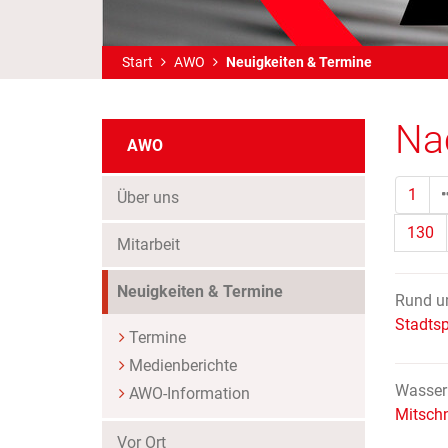
Start
AWO
Neuigkeiten & Termine
Na
AWO
1
Über uns
130
Mitarbeit
(Standort)
Neuigkeiten & Termine
Rund u
Stadtsp
Termine
Medienberichte
Wasserp
AWO-Information
Mitschn
Vor Ort