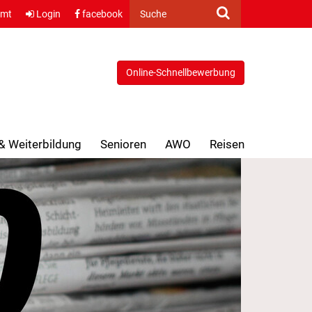
amt
Login
facebook
Suche
Online-Schnellbewerbung
 & Weiterbildung
Senioren
AWO
Reisen