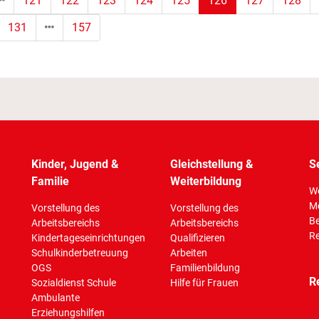
121
122
123
124
125
126
127
128
131
157
Kinder, Jugend &
Gleichstellung &
S
Familie
Weiterbildung
Wo
M
Vorstellung des
Vorstellung des
Be
Arbeitsbereichs
Arbeitsbereichs
Re
Kindertageseinrichtungen
Qualifizieren
Schulkinderbetreuung
Arbeiten
OGS
Familienbildung
R
Sozialdienst Schule
Hilfe für Frauen
Ambulante
Erziehungshilfen