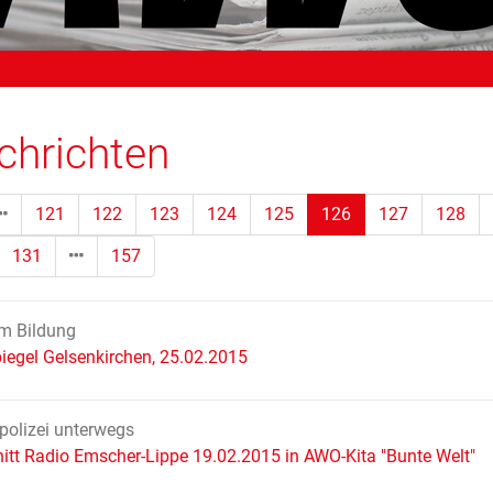
chrichten
(Standort)
121
122
123
124
125
126
127
128
131
157
m Bildung
iegel Gelsenkirchen, 25.02.2015
olizei unterwegs
itt Radio Emscher-Lippe 19.02.2015 in AWO-Kita "Bunte Welt"