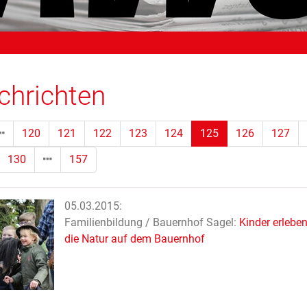
chrichten
(Standort)
120
121
122
123
124
125
126
127
130
157
05.03.2015:
Familienbildung / Bauernhof Sagel:
Kinder erlebe
die Natur auf dem Bauernhof