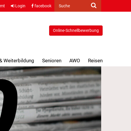
amt
Login
facebook
Suche
Online-Schnellbewerbung
 & Weiterbildung
Senioren
AWO
Reisen