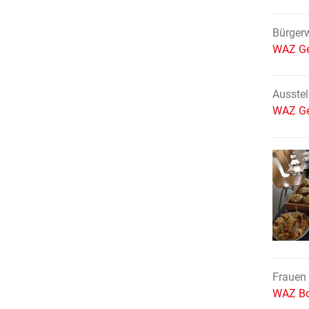
Bürger
WAZ Ge
Ausstel
WAZ Ge
Frauen 
WAZ Bo