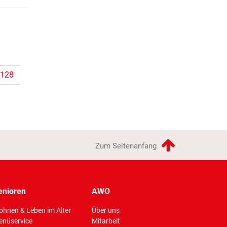
128
Zum Seitenanfang
enioren
AWO
hnen & Leben im Alter
Über uns
enüservice
Mitarbeit