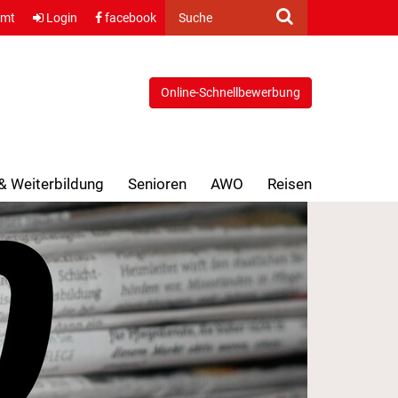
amt
Login
facebook
Suche
Online-Schnellbewerbung
 & Weiterbildung
Senioren
AWO
Reisen