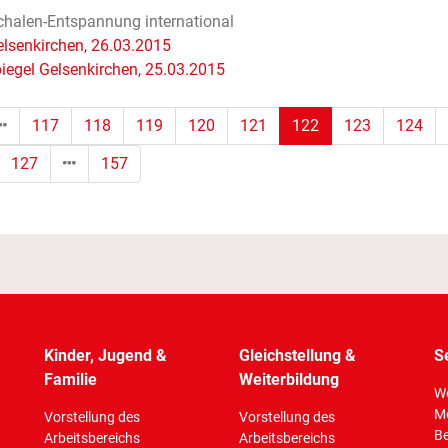
halen-Entspannung international
lsenkirchen, 26.03.2015
iegel Gelsenkirchen, 25.03.2015
(Standort)
117
118
119
120
121
122
123
124
127
157
Kinder, Jugend &
Gleichstellung &
S
Familie
Weiterbildung
Wo
M
Vorstellung des
Vorstellung des
Be
Arbeitsbereichs
Arbeitsbereichs