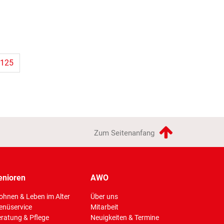
125
Zum Seitenanfang
enioren
AWO
hnen & Leben im Alter
Über uns
enüservice
Mitarbeit
(Standort)
ratung & Pflege
Neuigkeiten & Termine