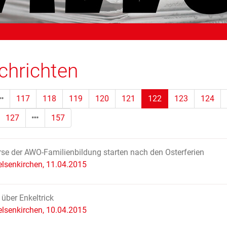
chrichten
(Standort)
117
118
119
120
121
122
123
124
127
157
rse der AWO-Familienbildung starten nach den Osterferien
lsenkirchen, 11.04.2015
 über Enkeltrick
lsenkirchen, 10.04.2015