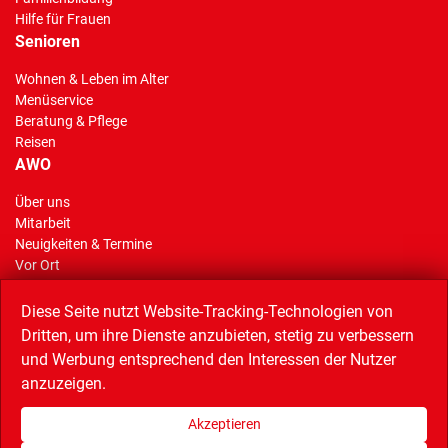
Hilfe für Frauen
Senioren
Wohnen & Leben im Alter
Menüservice
Beratung & Pflege
Reisen
AWO
Über uns
Mitarbeit
Neuigkeiten & Termine
Vor Ort
AWO Stiftung Gelsenkirchen
Reisen
Diese Seite nutzt Website-Tracking-Technologien von
Dritten, um ihre Dienste anzubieten, stetig zu verbessern
und Werbung entsprechend den Interessen der Nutzer
anzuzeigen.
Linkempfehlungen
AWO Service GmbH (Catering),
AWO Bezirk Westliches Westfalen,
Akzeptieren
AWO Bundesverband,
Musiktheater im Revier,
Quartiersnetz,