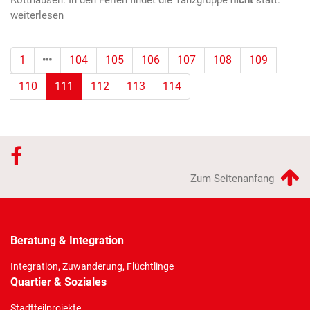
1
104
105
106
107
108
109
(Standort)
110
111
112
113
114
Zum Seitenanfang
Beratung & Integration
Integration, Zuwanderung, Flüchtlinge
Quartier & Soziales
Stadtteilprojekte