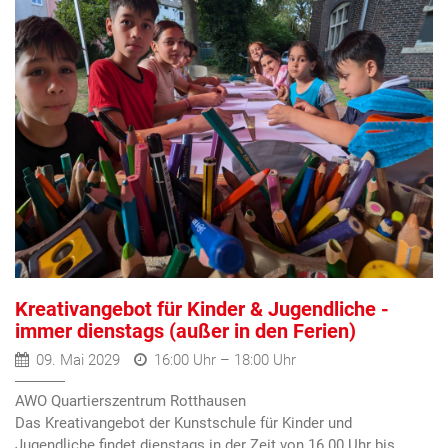
Kreativangebot für Kinder & Jugendliche -
immer dienstags (außer in den Ferien)
09. Mai 2029
16:00 Uhr – 18:00 Uhr
AWO Quartierszentrum Rotthausen
Das Kreativangebot der Kunstschule für Kinder und
Jugendliche findet dienstags in der Zeit von 16.00 Uhr bis